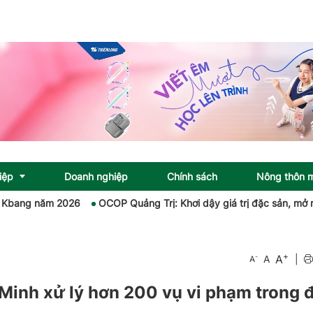
iệp
Doanh nghiệp
Chính sách
Nông thôn 
2026
OCOP Quảng Trị: Khơi dậy giá trị đặc sản, mở rộng không gia
+
A
-
A
|
A
 Minh xử lý hơn 200 vụ vi phạm trong 