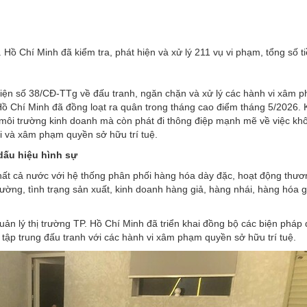
 Hồ Chí Minh đã kiểm tra, phát hiện và xử lý 211 vụ vi phạm, tổng số ti
iện số 38/CĐ-TTg
về đấu tranh, ngăn chặn và xử lý các hành vi xâm 
 Hồ Chí Minh đã đồng loạt ra quân trong tháng cao điểm tháng 5/2026. 
 môi trường kinh doanh mà còn phát đi thông điệp mạnh mẽ về việc kh
i và xâm phạm quyền sở hữu trí tuệ.
 dấu hiệu hình sự
nhất cả nước với hệ thống phân phối hàng hóa dày đặc, hoạt động thư
trường, tình trạng sản xuất, kinh doanh hàng giả, hàng nhái, hàng hóa 
uản lý thị trường
TP. Hồ Chí Minh đã triển khai đồng bộ các biện pháp 
 tập trung đấu tranh với các hành vi xâm phạm quyền sở hữu trí tuệ.