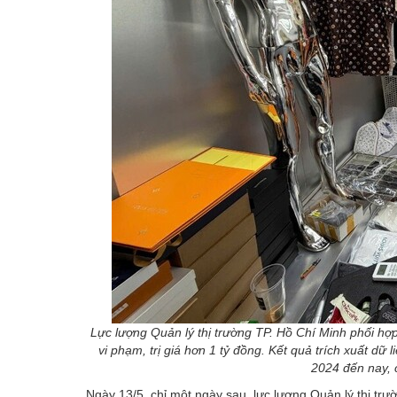
Lực lượng Quản lý thị trường TP. Hồ Chí Minh phối hợ
vi phạm, trị giá hơn 1 tỷ đồng. Kết quả trích xuất dữ 
2024 đến nay, c
Ngày 13/5, chỉ một ngày sau, lực lượng Quản lý thị trư