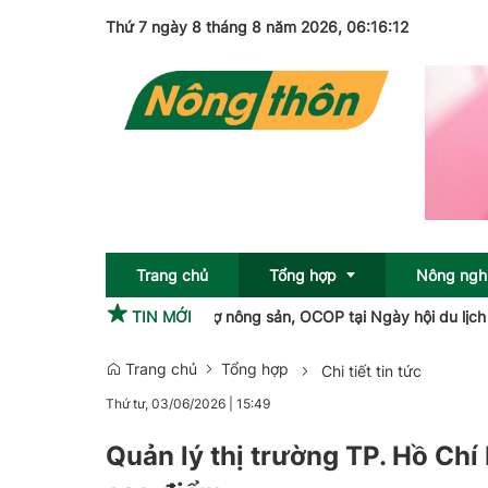
Thứ 7 ngày 8 tháng 8 năm 2026
, 06:16:13
Trang chủ
Tổng hợp
Nông ngh
Khai mạc hội chợ nông sản, OCOP tại Ngày hội du lịch Kbang năm 
TIN MỚI
Trang chủ
Tổng hợp
Chi tiết tin tức
Sức khỏe
OCOP
Thứ tư, 03/06/2026
|
15:49
Pháp luật
Quản lý thị trường TP. Hồ Chí
Giải trí