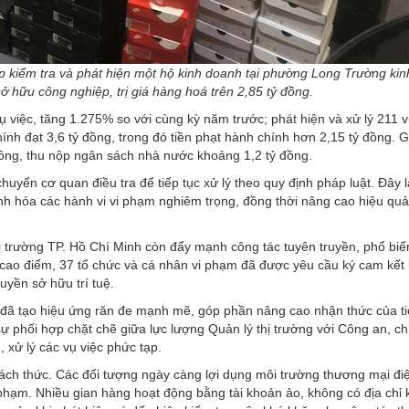
ợp kiểm tra và phát hiện một hộ kinh doanh tại phường Long Trường ki
hữu công nghiệp, trị giá hàng hoá trên 2,85 tỷ đồng.
ụ việc, tăng 1.275% so với cùng kỳ năm trước; phát hiện và xử lý 211 v
nh đạt 3,6 tỷ đồng, trong đó tiền phạt hành chính hơn 2,15 tỷ đồng. Gi
 đồng, thu nộp ngân sách nhà nước khoảng 1,2 tỷ đồng.
huyển cơ quan điều tra để tiếp tục xử lý theo quy định pháp luật. Đây 
nh hóa các hành vi vi phạm nghiêm trọng, đồng thời nâng cao hiệu quả
ị trường TP. Hồ Chí Minh
còn đẩy mạnh công tác tuyên truyền, phổ bi
g cao điểm, 37 tổ chức và cá nhân vi phạm đã được yêu cầu ký cam kết
yền sở hữu trí tuệ.
 đã tạo hiệu ứng răn đe mạnh mẽ, góp phần nâng cao nhận thức của t
ự phối hợp chặt chẽ giữa lực lượng Quản lý thị trường với Công an, ch
 xử lý các vụ việc phức tạp.
ách thức. Các đối tượng ngày càng lợi dụng môi trường thương mại điệ
i phạm. Nhiều gian hàng hoạt động bằng tài khoản ảo, không có địa chỉ 