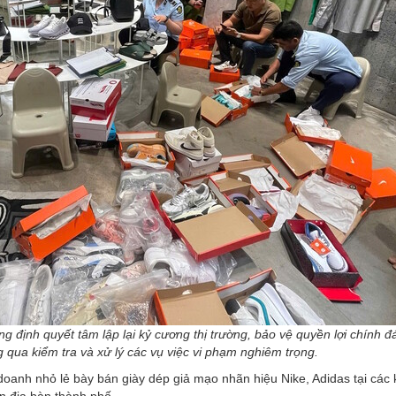
g định quyết tâm lập lại kỷ cương thị trường, bảo vệ quyền lợi chính 
 qua kiểm tra và xử lý các vụ việc vi phạm nghiêm trọng.
oanh nhỏ lẻ bày bán giày dép giả mạo nhãn hiệu Nike, Adidas tại các
n địa bàn thành phố.