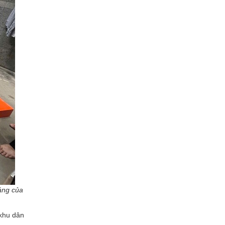
đáng của
 khu dân