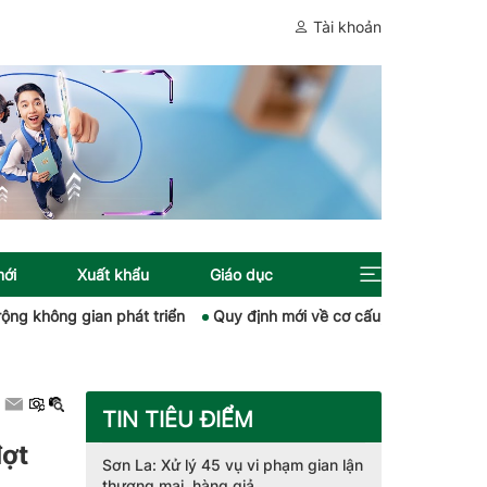
Tài khoản
mới
Xuất khẩu
Giáo dục
n phát triển
Quy định mới về cơ cấu, nhân sự khi sắp xếp cơ sở 
TIN TIÊU ĐIỂM
đợt
Sơn La: Xử lý 45 vụ vi phạm gian lận
thương mại, hàng giả