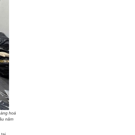
 hàng hoá
 đầu năm
tại