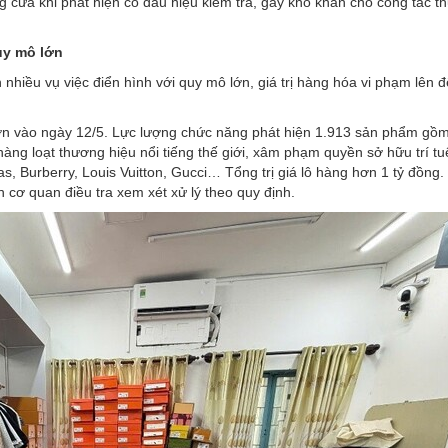
 cửa khi phát hiện có dấu hiệu kiểm tra, gây khó khăn cho công tác t
uy mô lớn
nhiều vụ việc điển hình với quy mô lớn, giá trị hàng hóa vi phạm lên 
Lớn vào ngày 12/5. Lực lượng chức năng phát hiện 1.913 sản phẩm gồ
àng loạt thương hiệu nổi tiếng thế giới,
xâm phạm quyền sở hữu trí tu
s, Burberry, Louis Vuitton, Gucci… Tổng trị giá lô hàng hơn 1 tỷ đồng.
 cơ quan điều tra xem xét xử lý theo quy định.