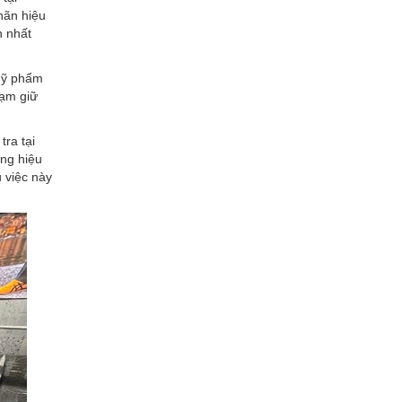
hãn hiệu
n nhất
 mỹ phẩm
tạm giữ
tra tại
ng hiệu
 việc này