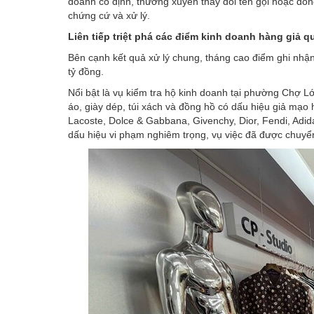
doanh cố định, thường xuyên thay đổi tên gọi hoặc đóng
chứng cứ và xử lý.
Liên tiếp triệt phá các điểm kinh doanh hàng giả q
Bên cạnh kết quả xử lý chung, tháng cao điểm ghi nhận 
tỷ đồng.
Nổi bật là vụ kiểm tra hộ kinh doanh tại phường Chợ 
áo, giày dép, túi xách và đồng hồ có dấu hiệu giả mạo h
Lacoste, Dolce & Gabbana, Givenchy, Dior, Fendi, Adida
dấu hiệu vi phạm nghiêm trọng, vụ việc đã được chuyển