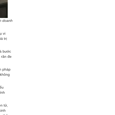
nh doanh
ụ vi
á trị
là bước
 răn đe
ến pháp
 không
iểu
ính
n tử,
kinh