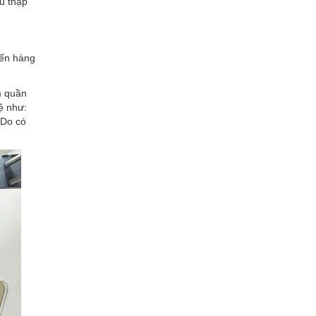
hu thập
đến hàng
m quần
ệ
như:
 Do có