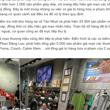
 hiện hơn 1.000 sản phẩm giày dép, vớ mang dấu hiệu giả mạo các n
5 tỷ đồng. Đây là một trong những vụ việc có giá trị hàng hóa vi phạm lớ
sang cơ quan cảnh sát điều tra để xử lý theo quy định.
kiểm tra một kho hàng tại xã Tân Nhựt và phát hiện 33.364 sản phẩm
háp, đồng thời có dấu hiệu giả mạo nhãn hiệu. Toàn bộ số hàng đã bị 
 ngoài, cơ quan công an đã trực tiếp thụ lý.
 mạo thương hiệu cũng liên tiếp bị phát hiện. Điển hình là các vụ kiểm 
Phan Đăng Lưu, phát hiện tổng gần 5.000 sản phẩm giả mạo các thươ
Puma, Coach, Calvin Klein… với tổng giá trị hàng hóa vi phạm của 2 vụ