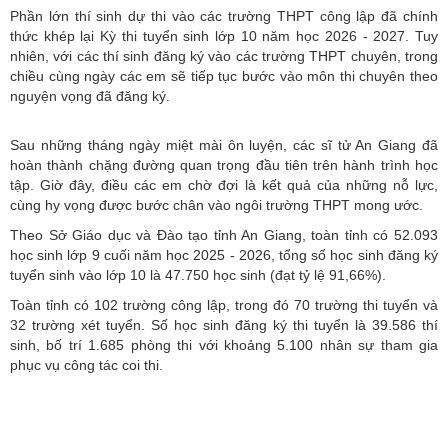
Phần lớn thí sinh dự thi vào các trường THPT công lập đã chính
thức khép lại Kỳ thi tuyển sinh lớp 10 năm học 2026 - 2027. Tuy
nhiên, với các thí sinh đăng ký vào các trường THPT chuyên, trong
chiều cùng ngày các em sẽ tiếp tục bước vào môn thi chuyên theo
nguyện vọng đã đăng ký.
Sau những tháng ngày miệt mài ôn luyện, các sĩ tử An Giang đã
hoàn thành chặng đường quan trọng đầu tiên trên hành trình học
tập. Giờ đây, điều các em chờ đợi là kết quả của những nỗ lực,
cùng hy vọng được bước chân vào ngôi trường THPT mong ước.
Theo Sở Giáo dục và Đào tạo tỉnh An Giang, toàn tỉnh có 52.093
học sinh lớp 9 cuối năm học 2025 - 2026, tổng số học sinh đăng ký
tuyển sinh vào lớp 10 là 47.750 học sinh (đạt tỷ lệ 91,66%).
Toàn tỉnh có 102 trường công lập, trong đó 70 trường thi tuyển và
32 trường xét tuyển. Số học sinh đăng ký thi tuyển là 39.586 thí
sinh, bố trí 1.685 phòng thi với khoảng 5.100 nhân sự tham gia
phục vụ công tác coi thi.