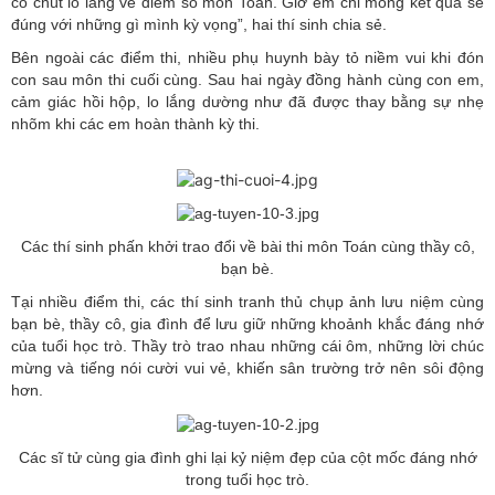
có chút lo lắng về điểm số môn Toán. Giờ em chỉ mong kết quả sẽ
đúng với những gì mình kỳ vọng”, hai thí sinh chia sẻ.
Bên ngoài các điểm thi, nhiều phụ huynh bày tỏ niềm vui khi đón
con sau môn thi cuối cùng. Sau hai ngày đồng hành cùng con em,
cảm giác hồi hộp, lo lắng dường như đã được thay bằng sự nhẹ
nhõm khi các em hoàn thành kỳ thi.
Các thí sinh phấn khởi trao đổi về bài thi môn Toán cùng thầy cô,
bạn bè.
Tại nhiều điểm thi, các thí sinh tranh thủ chụp ảnh lưu niệm cùng
bạn bè, thầy cô, gia đình để lưu giữ những khoảnh khắc đáng nhớ
của tuổi học trò. Thầy trò trao nhau những cái ôm, những lời chúc
mừng và tiếng nói cười vui vẻ, khiến sân trường trở nên sôi động
hơn.
Các sĩ tử cùng gia đình ghi lại kỷ niệm đẹp của cột mốc đáng nhớ
trong tuổi học trò.