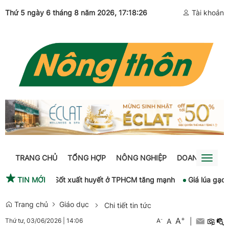
Thứ 5 ngày 6 tháng 8 năm 2026
, 17:18:26
Tài khoản
TRANG CHỦ
TỔNG HỢP
NÔNG NGHIỆP
DOANH NGHIỆ
Toggl
naviga
ại Hạ Long
TIN MỚI
Sốt xuất huyết ở TPHCM tăng mạnh
Giá lúa gạo hô
Trang chủ
Giáo dục
Chi tiết tin tức
+
A
-
A
|
Thứ tư, 03/06/2026
|
14:06
A