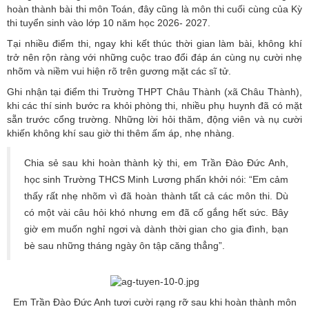
hoàn thành bài thi môn Toán, đây cũng là môn thi cuối cùng của Kỳ
thi tuyển sinh vào lớp 10 năm học 2026- 2027.
Tại nhiều điểm thi, ngay khi kết thúc thời gian làm bài, không khí
trở nên rộn ràng với những cuộc trao đổi đáp án cùng nụ cười nhẹ
nhõm và niềm vui hiện rõ trên gương mặt các sĩ tử.
Ghi nhận tại điểm thi Trường THPT Châu Thành (xã Châu Thành),
khi các thí sinh bước ra khỏi phòng thi, nhiều phụ huynh đã có mặt
sẵn trước cổng trường. Những lời hỏi thăm, động viên và nụ cười
khiến không khí sau giờ thi thêm ấm áp, nhẹ nhàng.
Chia sẻ sau khi hoàn thành kỳ thi, em Trần Đào Đức Anh,
học sinh Trường THCS Minh Lương phấn khởi nói: “Em cảm
thấy rất nhẹ nhõm vì đã hoàn thành tất cả các môn thi. Dù
có một vài câu hỏi khó nhưng em đã cố gắng hết sức. Bây
giờ em muốn nghỉ ngơi và dành thời gian cho gia đình, bạn
bè sau những tháng ngày ôn tập căng thẳng”.
Em Trần Đào Đức Anh tươi cười rạng rỡ sau khi hoàn thành môn