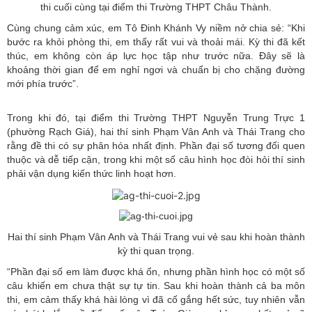
thi cuối cùng tại điểm thi Trường THPT Châu Thành.
Cùng chung cảm xúc, em Tô Đinh Khánh Vy niềm nở chia sẻ: “Khi
bước ra khỏi phòng thi, em thấy rất vui và thoải mái. Kỳ thi đã kết
thúc, em không còn áp lực học tập như trước nữa. Đây sẽ là
khoảng thời gian để em nghỉ ngơi và chuẩn bị cho chặng đường
mới phía trước”.
Trong khi đó, tại điểm thi Trường THPT Nguyễn Trung Trực 1
(phường Rạch Giá), hai thí sinh Phạm Vân Anh và Thái Trang cho
rằng đề thi có sự phân hóa nhất định. Phần đại số tương đối quen
thuộc và dễ tiếp cận, trong khi một số câu hình học đòi hỏi thí sinh
phải vận dụng kiến thức linh hoạt hơn.
Hai thí sinh Phạm Vân Anh và Thái Trang vui vẻ sau khi hoàn thành
kỳ thi quan trọng.
“Phần đại số em làm được khá ổn, nhưng phần hình học có một số
câu khiến em chưa thật sự tự tin. Sau khi hoàn thành cả ba môn
thi, em cảm thấy khá hài lòng vì đã cố gắng hết sức, tuy nhiên vẫn