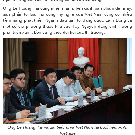
Ông Lê Hoàng Tài cũng nhấn mạnh, bên cạnh sản phẩm dệt may,
sản phẩm tơ lụa
, thủ công mỹ nghệ của Việt Nam cũng có nhiều
tiềm năng phát triển. Ngành dâu tằm tơ đang được Lâm Đồng và
một số địa phương thuộc khu vực Tây Nguyên đang định hướng
phát triển xanh, bền vững theo đòi hỏi của thị trường.
Ông Lê Hoàng Tài và đại biểu phía Việt Nam tại buổi tiếp. Ảnh:
Vietrade