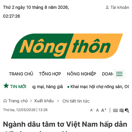
Thứ 2 ngày 10 tháng 8 năm 2026
,
Tài khoản
02:27:27
TRANG CHỦ
TỔNG HỢP
NÔNG NGHIỆP
DOANH NGHIỆ
Toggl
naviga
n lận thương mại, hàng giả
TIN MỚI
Khai mạc hội chợ nông sản, OCOP tại
Trang chủ
Xuất khẩu
Chi tiết tin tức
+
A
-
A
|
Thứ ba, 12/05/2026
|
13:26
A
Ngành dâu tằm tơ Việt Nam hấp dẫn