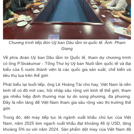
Chương trình tiếp đón Uỷ ban Dâu tằm tơ quốc tế. Ảnh: Phạm
Giang
Về phía đoàn Uỷ ban Dâu tằm tơ Quốc tế, tham dự chương trình
có ông P.Sivakumar - Tổng Thư ký Uỷ ban Nuôi tằm quốc tế và đại
biểu của 5 nước thành viên là các quốc gia sản xuất, chế biến và
tiêu thụ lụa trên thế giới.
Phát biểu tại buổi tiếp, ông Lê Hoàng Tài cho hay, Việt Nam là nền
kinh tế có độ mở cao, hội nhập sâu rộng với kinh tế thế giới, tham
gia nhiều hiệp định thương mại tự do song phương, đa phương.
Đây là nền tảng để Việt Nam tham gia sâu rộng vào thị trường thế
giới.
Trong đó,
dệt may
tiếp tục là ngành xuất khẩu chủ lực của Việt
Nam, năm 2025 kim ngạch xuất khẩu đạt khoảng 46 tỷ USD, tăng
khoảng 5% so với năm 2024. Sản phẩm dệt may của Việt Nam đã