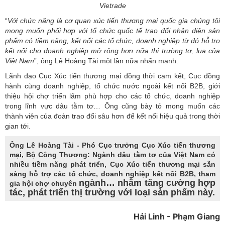
Vietrade
“
Với
chức năng là cơ quan xúc tiến thương mại quốc gia chúng tôi
mong muốn phối hợp với tổ chức quốc tế trao đổi nhận diện sản
phẩm có tiềm năng, kết nối các tổ chức, doanh nghiệp từ đó hỗ trợ
kết nối cho doanh nghiệp mở rộng hơn nữa thị trường tơ, lụa của
Việt
Nam
”, ông Lê Hoàng Tài một lần nữa nhấn mạnh.
Lãnh đạo Cục Xúc tiến thương mại đồng thời cam kết, Cục đồng
hành cùng doanh nghiệp, tổ chức nước ngoài kết nối B2B, giới
thiệu hội chợ triển lãm phù hợp cho các tổ chức, doanh nghiệp
trong lĩnh vực dâu tằm tơ… Ông cũng bày tỏ mong muốn các
thành viên của đoàn trao đổi sâu hơn để kết nối hiệu quả trong thời
gian tới.
Ông Lê Hoàng Tài - Phó Cục trưởng Cục Xúc tiến thương
mại, Bộ Công Thương: Ngành dâu tằm tơ của Việt Nam có
nhiều tiềm năng phát triển, Cục Xúc tiến thương mại sẵn
sàng hỗ trợ các tổ chức, doanh nghiệp kết nối B2B, tham
ngành… nhằm tăng cường hợp
gia hội chợ chuyên
tác, phát triển thị trường với loại sản phẩm này.
Hải Linh - Phạm Giang