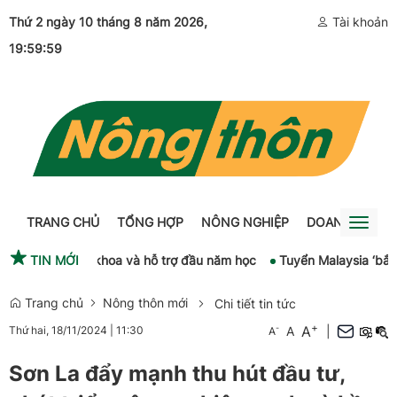
Thứ 2 ngày 10 tháng 8 năm 2026
,
Tài khoản
19:59:59
TRANG CHỦ
TỔNG HỢP
NÔNG NGHIỆP
DOANH NGHIỆ
Toggl
naviga
hí sách giáo khoa và hỗ trợ đầu năm học
TIN MỚI
Tuyển Malaysia ‘bắt bài’
Trang chủ
Nông thôn mới
Chi tiết tin tức
+
A
-
A
|
Thứ hai, 18/11/2024
|
11:30
A
Sơn La đẩy mạnh thu hút đầu tư,