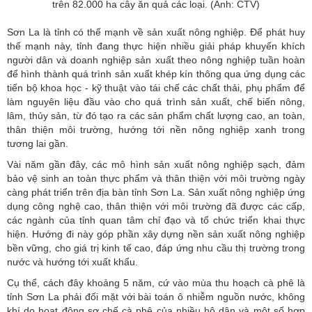
trên 82.000 ha cây ăn quả các loại. (Ảnh: CTV)
Sơn La là tỉnh có thế mạnh về sản xuất nông nghiệp. Để phát huy
thế mạnh này, tỉnh đang thực hiện nhiều giải pháp khuyến khích
người dân và doanh nghiệp sản xuất theo nông nghiệp tuần hoàn
để hình thành quá trình sản xuất khép kín thông qua ứng dụng các
tiến bộ khoa học - kỹ thuật vào tái chế các chất thải, phụ phẩm để
làm nguyên liệu đầu vào cho quá trình sản xuất, chế biến nông,
lâm, thủy sản, từ đó tạo ra các sản phẩm chất lượng cao, an toàn,
thân thiện môi trường, hướng tới nền nông nghiệp xanh trong
tương lai gần.
Vài năm gần đây, các mô hình sản xuất nông nghiệp sạch, đảm
bảo vệ sinh an toàn thực phẩm và thân thiện với môi trường ngày
càng phát triển trên địa bàn tỉnh Sơn La. Sản xuất nông nghiệp ứng
dụng công nghệ cao, thân thiện với môi trường đã được các cấp,
các ngành của tỉnh quan tâm chỉ đạo và tổ chức triển khai thực
hiện. Hướng đi này góp phần xây dựng nền sản xuất nông nghiệp
bền vững, cho giá trị kinh tế cao, đáp ứng nhu cầu thị trường trong
nước và hướng tới xuất khẩu.
Cụ thể, cách đây khoảng 5 năm, cứ vào mùa thu hoạch cà phê là
tỉnh
Sơn La
phải đối mặt với bài toán ô nhiễm nguồn nước, không
khí do hoạt động sơ chế cà phê của nhiều hộ dân và một số hợp