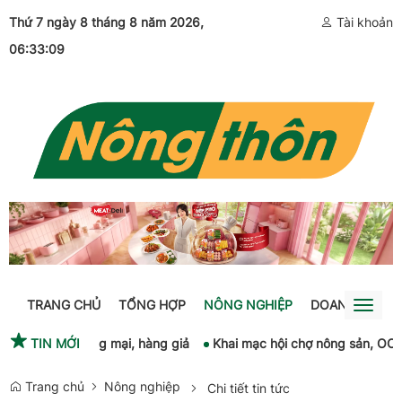
Thứ 7 ngày 8 tháng 8 năm 2026
,
Tài khoản
06:33:10
TRANG CHỦ
TỔNG HỢP
NÔNG NGHIỆP
DOANH NGHIỆ
Toggl
naviga
gian lận thương mại, hàng giả
TIN MỚI
Khai mạc hội chợ nông sản, OCOP t
Trang chủ
Nông nghiệp
Chi tiết tin tức