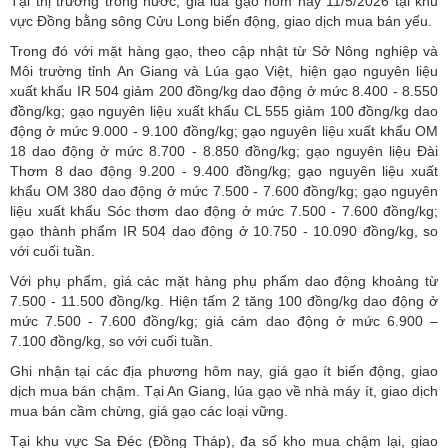
Tại thị trường trong nước,
giá lúa gạo
hôm nay 11/5/2026 tại khu
vực Đồng bằng sông Cửu Long biến động, giao dịch mua bán yếu.
Trong đó với mặt hàng gạo, theo cập nhật từ Sở Nông nghiệp và
Môi trường tỉnh An Giang và Lúa gạo Việt, hiện gạo nguyên liệu
xuất khẩu IR 504 giảm 200 đồng/kg dao động ở mức 8.400 - 8.550
đồng/kg; gạo nguyên liệu xuất khẩu CL 555 giảm 100 đồng/kg dao
động ở mức 9.000 - 9.100 đồng/kg; gạo nguyên liệu xuất khẩu OM
18 dao động ở mức 8.700 - 8.850 đồng/kg; gạo nguyên liệu Đài
Thơm 8 dao động 9.200 - 9.400 đồng/kg; gạo nguyên liệu xuất
khẩu OM 380 dao động ở mức 7.500 - 7.600 đồng/kg; gạo nguyên
liệu xuất khẩu Sóc thơm dao động ở mức 7.500 - 7.600 đồng/kg;
gạo thành phẩm IR 504 dao động ở 10.750 - 10.090 đồng/kg, so
với cuối tuần.
Với phụ phẩm, giá các mặt hàng phụ phẩm dao động khoảng từ
7.500 - 11.500 đồng/kg. Hiện tấm 2 tăng 100 đồng/kg dao động ở
mức 7.500 - 7.600 đồng/kg; giá cám dao động ở mức 6.900 –
7.100 đồng/kg, so với cuối tuần.
Ghi nhận tại các địa phương hôm nay, giá gạo ít biến động, giao
dịch mua bán chậm. Tại An Giang, lúa gạo về nhà máy ít, giao dịch
mua bán cầm chừng, giá gạo các loại vững.
Tại khu vực Sa Đéc (Đồng Tháp), đa số kho mua chậm lại, giao