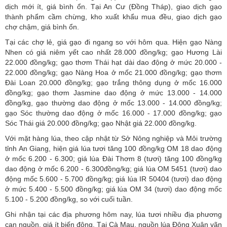
dịch mới ít, giá bình ổn. Tại An Cư (Đồng Tháp), giao dịch gạo
thành phẩm cầm chừng, kho xuất khẩu mua đều, giao dịch gạo
chợ chậm, giá bình ổn.
Tại các chợ lẻ, giá gạo đi ngang so với hôm qua. Hiện gạo Nàng
Nhen có giá niêm yết cao nhất 28.000 đồng/kg; gạo Hương Lài
22.000 đồng/kg; gạo thơm Thái hạt dài dao động ở mức 20.000 -
22.000 đồng/kg; gạo Nàng Hoa ở mốc 21.000 đồng/kg; gạo thơm
Đài Loan 20.000 đồng/kg; gạo trắng thông dụng ở mốc 16.000
đồng/kg; gạo thơm Jasmine dao động ở mức 13.000 - 14.000
đồng/kg, gạo thường dao động ở mốc 13.000 - 14.000 đồng/kg;
gạo Sóc thường dao động ở mốc 16.000 - 17.000 đồng/kg; gạo
Sóc Thái giá 20.000 đồng/kg; gạo Nhật giá 22.000 đồng/kg.
Với mặt hàng lúa, theo cập nhật từ Sở Nông nghiệp và Môi trường
tỉnh An Giang, hiện
giá lúa tươi
tăng 100 đồng/kg OM 18 dao động
ở mốc 6.200 - 6.300; giá lúa Đài Thơm 8 (tươi) tăng 100 đồng/kg
dao động ở mốc 6.200 - 6.300đồng/kg; giá lúa OM 5451 (tươi) dao
động mốc 5.600 - 5.700 đồng/kg; giá lúa IR 50404 (tươi) dao động
ở mức 5.400 - 5.500 đồng/kg; giá lúa OM 34 (tươi) dao động mốc
5.100 - 5.200 đồng/kg, so với cuối tuần.
Ghi nhận tại các địa phương hôm nay, lúa tươi nhiều địa phương
cạn nguồn, giá ít biến động. Tại Cà Mau, nguồn lúa Đông Xuân vãn