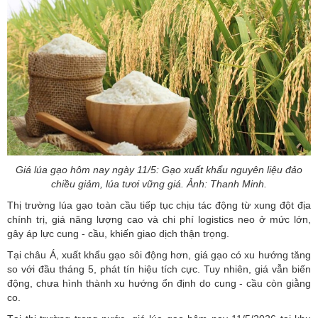
Giá lúa gạo hôm nay ngày 11/5: Gạo xuất khẩu nguyên liệu đảo
chiều giảm, lúa tươi vững giá. Ảnh: Thanh Minh.
Thị trường lúa gạo toàn cầu tiếp tục chịu tác động từ xung đột địa
chính trị, giá năng lượng cao và chi phí logistics neo ở mức lớn,
gây áp lực cung - cầu, khiến giao dịch thận trọng.
Tại châu Á, xuất khẩu gạo sôi động hơn, giá gạo có xu hướng tăng
so với đầu tháng 5, phát tín hiệu tích cực. Tuy nhiên, giá vẫn biến
động, chưa hình thành xu hướng ổn định do cung - cầu còn giằng
co.