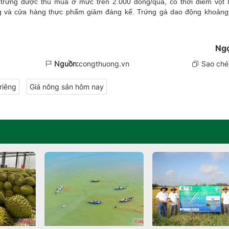
 trứng được thu mua ở mức trên 2.000 đồng/quả, có thời điểm vọt 
ống và cửa hàng thực phẩm giảm đáng kể. Trứng gà dao động khoảng
Ng
Nguồn:
congthuong.vn
Sao chép
riêng
Giá nông sản hôm nay