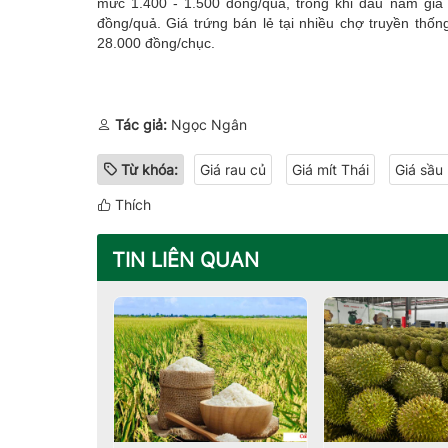
mức 1.400 - 1.500 đồng/quả, trong khi đầu năm giá
đồng/quả. Giá trứng bán lẻ tại nhiều chợ truyền th
28.000 đồng/chục.
Tác giả:
Ngọc Ngân
Từ khóa:
Giá rau củ
Giá mít Thái
Giá sầu 
Thích
TIN LIÊN QUAN