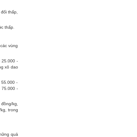
đối thấp,
ức thấp.
i các vùng
 25.000 -
ng xô dao
 55.000 -
 75.000 -
 đồng/kg,
kg, trong
những quả