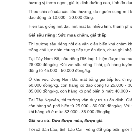
hương vị thơm ngon, giá trị dinh dưỡng cao, tính đa dụ
Theo chia sẻ của các tiểu thương, do nguồn cung mít l
dao động từ 10.000 - 30.000 đồng.
Hiện tại, giống mít dai, mít mật tại nhiều tỉnh, thành
Giá sầu riêng:
Sức mua chậm, giá thấp
Thị trường sầu riêng nội địa vẫn diễn biến khá chậm kh
trồng chủ lực nhìn chung tiếp tục ổn định, chưa ghi nhậ
Tại Tây Nam Bộ, sầu riêng RI6 loại 1 hiện được thu m
28.000 đồng/kg. Đối với sầu riêng Thái, giá hàng tuyể
động từ 45.000 - 50.000 đồng/kg.
Ở khu vực Đông Nam Bộ, mặt bằng giá tiếp tục đi nga
60.000 đồng/kg, còn hàng xô dao động từ 25.000 - 30
85.000 đồng/kg, còn hàng xô phổ biến ở mức 40.000 -
Tại Tây Nguyên, thị trường vẫn duy trì sự ổn định. 
còn hàng xô phổ biến từ 25.000 - 30.000 đồng/kg. Với 
khi hàng xô ở mức 32.000 - 35.000 đồng/kg.
Giá rau củ:
Dứa được mùa, được giá
Tới xã Bản Lầu, tỉnh Lào Cai - vùng đất giáp biên giớ