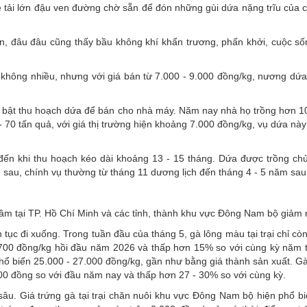
 tải lớn đậu ven đường chờ sẵn để đón những gùi dứa nặng trĩu của 
n, đâu đâu cũng thấy bầu không khí khẩn trương, phấn khởi, cuộc s
g không nhiều, nhưng với giá bán từ 7.000 - 9.000 đồng/kg, nương dứa
t bật thu hoạch dứa để bán cho nhà máy. Năm nay nhà họ trồng hơn 1
 - 70 tấn quả, với giá thị trường hiện khoảng 7.000 đồng/kg, vụ dứa n
g đến khi thu hoạch kéo dài khoảng 13 - 15 tháng. Dứa được trồng ch
 sau, chính vụ thường từ tháng 11 dương lịch đến tháng 4 - 5 năm sau
 cầm tại TP. Hồ Chí Minh và các tỉnh, thành khu vực Đông Nam bộ giảm
n tục đi xuống. Trong tuần đầu của tháng 5, gà lông màu tại trại chỉ cò
700 đồng/kg hồi đầu năm 2026 và thấp hơn 15% so với cùng kỳ năm 
phổ biến 25.000 - 27.000 đồng/kg, gần như bằng giá thành sản xuất. Gà
0 đồng so với đầu năm nay và thấp hơn 27 - 30% so với cùng kỳ.
 sâu. Giá trứng gà tại trại chăn nuôi khu vực Đông Nam bộ hiện phổ b