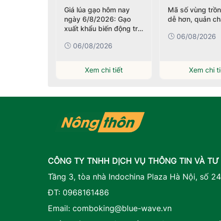
h gỗ vẫn
Giá lúa gạo hôm nay
Mã số vùng trồ
ới vùng
ngày 6/8/2026: Gạo
dễ hơn, quản ch
?
xuất khẩu biến động trái
06/08/2026
chiều
026
06/08/2026
i tiết
Xem chi tiết
Xem chi ti
CÔNG TY TNHH DỊCH VỤ THÔNG TIN VÀ TƯ
Tầng 3, tòa nhà Indochina Plaza Hà Nội, số 2
ĐT:
0968161486
Email:
comboking@blue-wave.vn