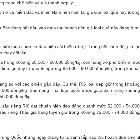
ng trong chế biến và giá thành hợp lý.
ớn ở cả miền Bắc và miền Nam nên hiện tại giá của loại quả này tương 
 phía Bắc đang bắt đầu vào mùa thu hoạch nên giá loại quả này đang ở m
i sức mua chưa có dấu hiệu cải thiện rõ rệt. Trong bối cảnh đó, giá tạ
n thay đổi lớn.
ua trong khoảng 55.000 - 60.000 đồng/kg, còn hàng xô phổ biến ở mức
n tiếp tục duy trì quanh ngưỡng 85.000 - 90.000 đồng/kg, trong khi hà
ng so với các phiên gần đây. Cụ thể, RI6 loại đẹp giữ trong khoảng
.000 đồng/kg. Sầu riêng Thái loại tuyển được giao dịch trong khoảng
 50.000 đồng/kg.
Giá sầu riêng RI6 đạt chuẩn hiện dao động quanh mức 52.000 - 54.000
sầu riêng Thái, giá hàng tuyển giữ trong khoảng 72.000 - 74.000 đồng/
i Trung Quốc những ngày tháng tư là cảnh tấp nập thu hoạch dứa trên 