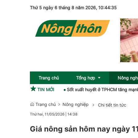
Thứ 5 ngày 6 tháng 8 năm 2026
, 10:44:36
Trang chủ
Tổng hợp
Nông ngh
c khai mạc tại Hạ Long
TIN MỚI
Sốt xuất huyết ở TPHCM tăng mạnh
Gi
Trang chủ
Nông nghiệp
Chi tiết tin tức
Sức khỏe
OCOP
Thứ hai, 11/05/2026
|
14:38
Pháp luật
Giá nông sản hôm nay ngày 11
Giải trí