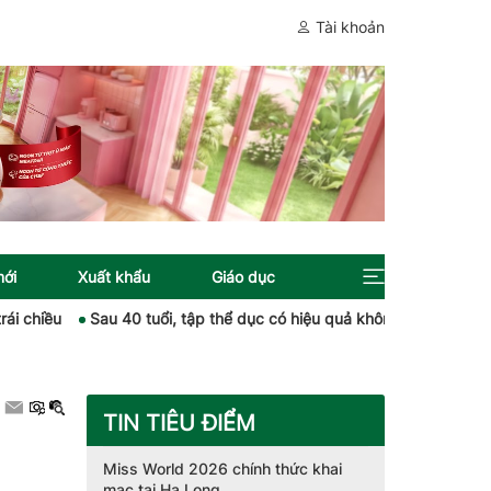
Tài khoản
mới
Xuất khẩu
Giáo dục
ều
Sau 40 tuổi, tập thể dục có hiệu quả không?
Hai lợi thế l
TIN TIÊU ĐIỂM
Miss World 2026 chính thức khai
mạc tại Hạ Long