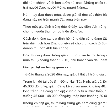
đồi nằm chênh vênh bên sườn núi cao. Những chiếc xe
trai người Dao, người Mông, người Nùng...
Năm nay dứa được mùa, được giá, đi dọc các thôn bả
đang nảy nở trên mảnh đất vùng biên này.
Theo một gia đình trồng dứa ở đây, tuy diện tích trồn
cho họ nguồn thu hơn 50 triệu đồng/vụ.
Cách đó không xa, gia đình hộ nông dân cũng đang tấ
trên diện tích hơn 2ha, dự kiến sẽ cho thu hoạch từ 60
doanh thu hơn 400 triệu đồng.
Dứa thường được trồng gối vụ, thời gian từ lúc trồn
mùa thu (khoảng tháng 9 - 10), thu hoạch vào đầu năm
Giá gà thịt và trứng giảm sâu
Từ đầu tháng 2/2026 đến nay, giá gà thịt và trứng gia
Trong khi đó tại các tỉnh Đồng Nai, Tây Ninh, giá gà liê
45.000 đồng/kg, giảm đáng kể so với mức khoảng 48.
lông trắng (gà công nghiệp) cũng duy trì ở mức thấp, 
xuống 45.000 - 48.000 đồng/kg, thấp hơn khoảng 20.00
Không chỉ thịt gà, thị trường trứng gia cầm cũng giảm