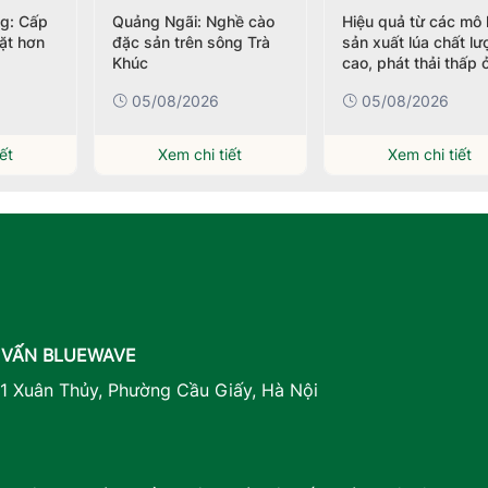
ng: Cấp
Quảng Ngãi: Nghề cào
Hiệu quả từ các mô 
ặt hơn
đặc sản trên sông Trà
sản xuất lúa chất l
Khúc
cao, phát thải thấp 
Cần Thơ
05/08/2026
05/08/2026
ết
Xem chi tiết
Xem chi tiết
 VẤN BLUEWAVE
41 Xuân Thủy, Phường Cầu Giấy, Hà Nội