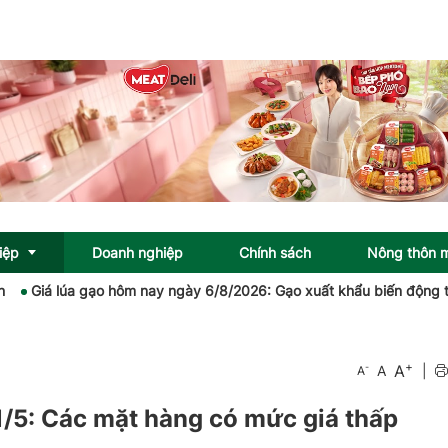
iệp
Doanh nghiệp
Chính sách
Nông thôn 
á lúa gạo hôm nay ngày 6/8/2026: Gạo xuất khẩu biến động trái chi
+
A
-
A
|
A
/5: Các mặt hàng có mức giá thấp