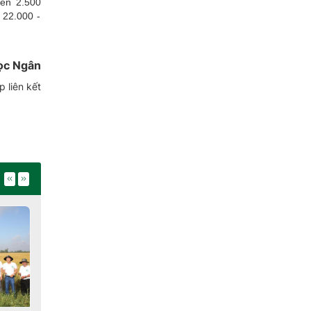
lên 2.500
 22.000 -
ọc Ngân
 liên kết