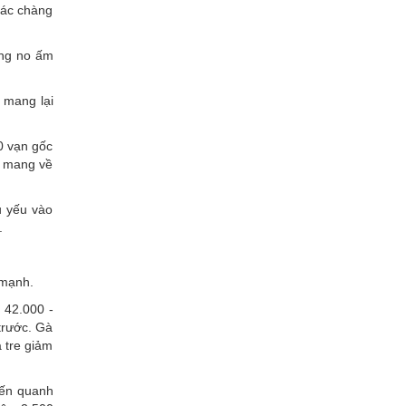
các chàng
ống no ấm
 mang lại
0 vạn gốc
ày mang về
ủ yếu vào
.
 mạnh.
n 42.000 -
trước. Gà
 tre giảm
iến quanh