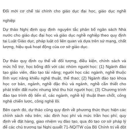
Đổi mới cơ chế tài chính cho giáo dục đại học, giáo dục nghề
nghiệp
Dự thảo Nghị định quy định nguyên tắc phân bổ ngân sách Nhà
nước cho giáo dục đại học và giáo dục nghề nghiệp theo quy định
tại Luật Giáo dục, pháp luật có liên quan và dựa trên sứ mạng, chất
lượng, hiệu quả hoạt động của cơ sở giáo dục.
Dự thảo quy định cụ thể về đối tượng, điều kiện, chính sách và
mức hỗ trợ, học bổng đối với các nhóm người học: (1) Ngành đào
tạo giáo viên, đào tạo tài năng; người học các ngành, nghề thuộc
lĩnh vực năng khiếu nghệ thuật, thể thao; (2) Ngành đào tạo khoa
học cơ bản, ngành, nghề đặc thù và ngành, nghề cần thiết cho
phát triển đất nước nhưng khó thu hút người học; (3) Chương trình
đào tạo trình độ tiến sĩ, các ngành, nghề kỹ thuật then chốt, công
nghệ chiến lược, công nghệ lõi.
Bên cạnh đó, dự thảo cũng quy định về phương thức thực hiện các
chính sách nêu trên; xác định học phí và mức trần học phí; quy
định về đặt hàng, giao nhiệm vụ đào tạo, qua đó tạo cơ sở pháp lý
để các chủ trương tại Nghị quyết 71-NQ/TW của Bộ Chính trị về đột