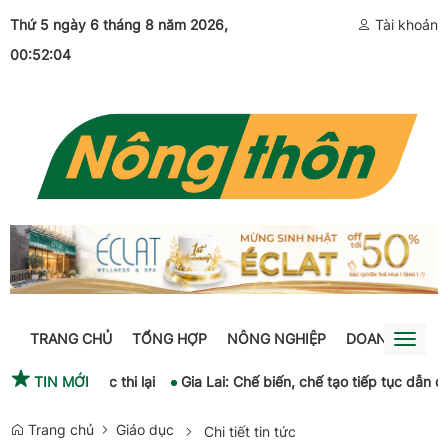
Thứ 5 ngày 6 tháng 8 năm 2026
,
Tài khoản
00:52:04
TRANG CHỦ
TỔNG HỢP
NÔNG NGHIỆP
DOANH NGHIỆ
Toggl
naviga
Quảng Trị được thi lại
TIN MỚI
Gia Lai: Chế biến, chế tạo tiếp tục dẫn dắt
Trang chủ
Giáo dục
Chi tiết tin tức