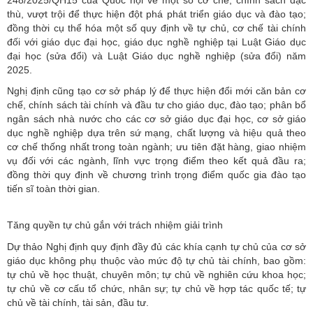
248/2025/QH15 của Quốc hội về một số cơ chế, chính sách đặc
thù, vượt trội để thực hiện đột phá phát triển giáo dục và đào tạo;
đồng thời cụ thể hóa một số quy định về tự chủ, cơ chế tài chính
đối với giáo dục đại học, giáo dục nghề nghiệp tại Luật Giáo dục
đại học (sửa đổi) và Luật Giáo dục nghề nghiệp (sửa đổi) năm
2025.
Nghị định cũng tạo cơ sở pháp lý để thực hiện đổi mới căn bản cơ
chế, chính sách tài chính và đầu tư cho giáo dục, đào tạo; phân bổ
ngân sách nhà nước cho các cơ sở giáo dục đại học, cơ sở giáo
dục nghề nghiệp dựa trên sứ mạng, chất lượng và hiệu quả theo
cơ chế thống nhất trong toàn ngành; ưu tiên đặt hàng, giao nhiệm
vụ đối với các ngành, lĩnh vực trọng điểm theo kết quả đầu ra;
đồng thời quy định về chương trình trọng điểm quốc gia đào tạo
tiến sĩ toàn thời gian.
Tăng quyền tự chủ gắn với trách nhiệm giải trình
Dự thảo Nghị định quy định đầy đủ các khía cạnh tự chủ của cơ sở
giáo dục không phụ thuộc vào mức độ tự chủ tài chính, bao gồm:
tự chủ về học thuật, chuyên môn; tự chủ về nghiên cứu khoa học;
tự chủ về cơ cấu tổ chức, nhân sự; tự chủ về hợp tác quốc tế; tự
chủ về tài chính, tài sản, đầu tư.