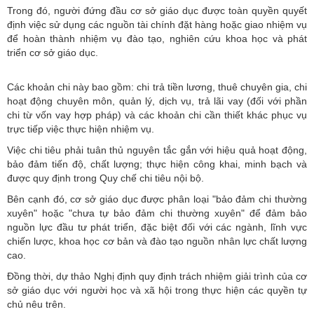
Trong đó, người đứng đầu cơ sở giáo dục được toàn quyền quyết
định việc sử dụng các nguồn tài chính đặt hàng hoặc giao nhiệm vụ
để hoàn thành nhiệm vụ đào tạo, nghiên cứu khoa học và phát
triển cơ sở giáo dục.
Các khoản chi này bao gồm: chi trả tiền lương, thuê chuyên gia, chi
hoạt động chuyên môn, quản lý, dịch vụ, trả lãi vay (đối với phần
chi từ vốn vay hợp pháp) và các khoản chi cần thiết khác phục vụ
trực tiếp việc thực hiện nhiệm vụ.
Việc chi tiêu phải tuân thủ nguyên tắc gắn với hiệu quả hoạt động,
bảo đảm tiến độ, chất lượng; thực hiện công khai, minh bạch và
được quy định trong Quy chế chi tiêu nội bộ.
Bên cạnh đó, cơ sở giáo dục được phân loại "bảo đảm chi thường
xuyên" hoặc "chưa tự bảo đảm chi thường xuyên" để đảm bảo
nguồn lực đầu tư phát triển, đặc biệt đối với các ngành, lĩnh vực
chiến lược, khoa học cơ bản và đào tạo nguồn nhân lực chất lượng
cao.
Đồng thời, dự thảo Nghị định quy định trách nhiệm giải trình của cơ
sở giáo dục với người học và xã hội trong thực hiện các quyền tự
chủ nêu trên.