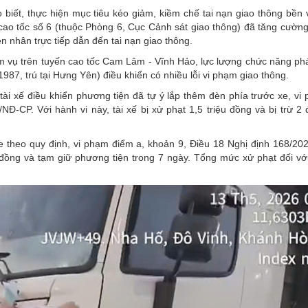
biết, thực hiện mục tiêu kéo giảm, kiềm chế tai nạn giao thông bền 
cao tốc số 6 (thuộc Phòng 6, Cục Cảnh sát giao thông) đã tăng cường 
n nhân trực tiếp dẫn đến tai nạn giao thông.
ệm vụ trên tuyến cao tốc Cam Lâm - Vĩnh Hảo, lực lượng chức năng phá
1987, trú tại Hưng Yên) điều khiển có nhiều lỗi
vi phạm giao thông
.
tài xế điều khiển phương tiện đã tự ý lắp thêm đèn phía trước xe, vi
NĐ-CP. Với hành vi này, tài xế bị xử phạt 1,5 triệu đồng và bị trừ 2 
e
theo quy định, vi phạm điểm a, khoản 9, Điều 18 Nghị định 168/20
đồng và tạm giữ phương tiện trong 7 ngày. Tổng mức xử phạt đối với 