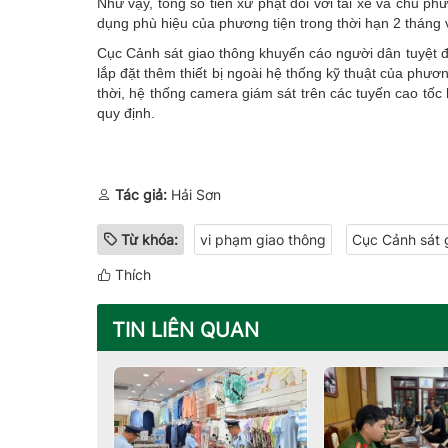
Như vậy, tổng số tiền xử phạt đối với tài xế và chủ p
dụng phù hiệu của phương tiện trong thời hạn 2 tháng 
Cục Cảnh sát giao thông khuyến cáo người dân tuyệt đố
lắp đặt thêm thiết bị ngoài hệ thống kỹ thuật của phư
thời, hệ thống camera giám sát trên các tuyến cao tốc
quy định.
Tác giả:
Hải Sơn
Từ khóa:
vi phạm giao thông
Cục Cảnh sát 
Thích
TIN LIÊN QUAN