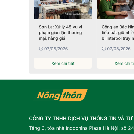
 hiện cơ sở
Sơn La: Xử lý 45 vụ vi
Công an Bắc Nin
hời trang
phạm gian lận thương
tiếp bắt giữ nhi
n hiệu quy
mại, hàng giả
bị Interpol truy 
026
07/08/2026
07/08/2026
i tiết
Xem chi tiết
Xem chi ti
CÔNG TY TNHH DỊCH VỤ THÔNG TIN VÀ TƯ
Tầng 3, tòa nhà Indochina Plaza Hà Nội, số 2