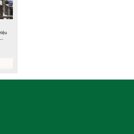
Lâm Đồng: Khởi tố 13
Lạng Sơn tăng cường
riệu
vụ, 11 bị can liên quan
kiểm tra, xử lý hàng giả,
đến quyền sở hữu trí
thực phẩm bẩn
tuệ
07/08/2026
06/08/2026
Xem chi tiết
Xem chi tiết