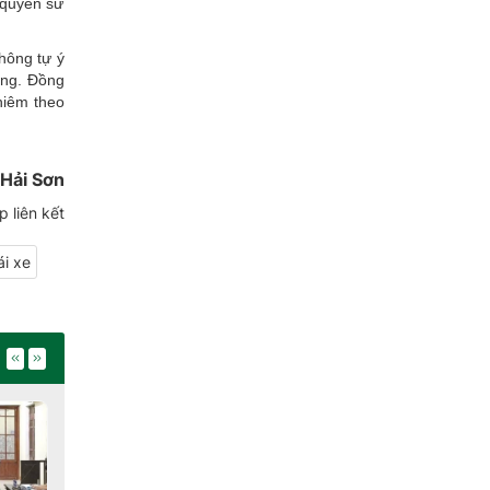
 quyền sử
hông tự ý
ông
. Đồng
hiêm theo
Hải Sơn
 liên kết
ái xe