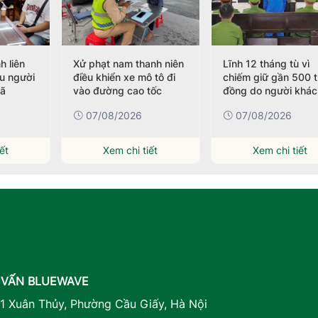
h liên
Xử phạt nam thanh niên
Lĩnh 12 tháng tù vì
ều người
điều khiển xe mô tô đi
chiếm giữ gần 500 t
nã
vào đường cao tốc
đồng do người khác
chuyển nhầm
07/08/2026
07/08/2026
ết
Xem chi tiết
Xem chi tiết
 VẤN BLUEWAVE
41 Xuân Thủy, Phường Cầu Giấy, Hà Nội