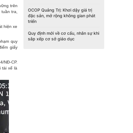
vững trên
OCOP Quảng Trị: Khơi dậy giá trị
tuần tra,
đặc sản, mở rộng không gian phát
triển
t hiện xe
Quy định mới về cơ cấu, nhân sự khi
sắp xếp cơ sở giáo dục
 phạm quy
điểm giấy
24/NĐ-CP.
tài xế là