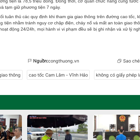
hương tiện là 78,5 triệu đồng. Đồng thời, cơ quan chức năng cũng tước
và tạm giữ phương tiện 7 ngày.
i tuân thủ các quy định khi tham gia giao thông trên đường cao tốc, k
ơng tiện nhằm tránh nguy cơ chập điện, cháy nổ và mất
an toàn giao th
 hoạt động 24/24h, mọi hành vi vi phạm đều sẽ bị ghi nhận và xử lý ng
Nguồn:
congthuong.vn
Sao chép
giao thông
cao tốc Cam Lâm - Vĩnh Hảo
không có giấy phép l