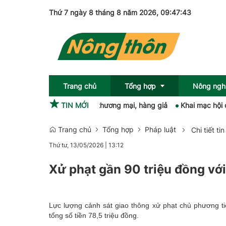
Thứ 7 ngày 8 tháng 8 năm 2026
, 09:47:44
Trang chủ
Tổng hợp
Nông ngh
ý 45 vụ vi phạm gian lận thương mại, hàng giả
TIN MỚI
Khai mạc hội chợ 
Trang chủ
Tổng hợp
Pháp luật
Chi tiết tin
Sức khỏe
OCOP
Thứ tư, 13/05/2026
|
13:12
Pháp luật
Xử phạt gần 90 triệu đồng với
Giải trí
Emagazine
Lực lượng cảnh sát giao thông xử phạt chủ phương tiện
tổng số tiền 78,5 triệu đồng.