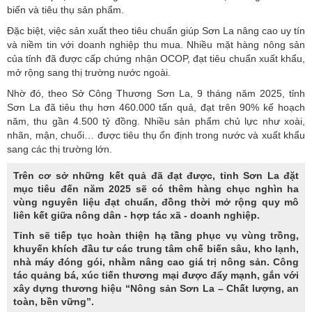
biến và tiêu thụ sản phẩm.
Đặc biệt, việc sản xuất theo tiêu chuẩn giúp Sơn La nâng cao uy tín
và niềm tin với doanh nghiệp thu mua. Nhiều mặt hàng nông sản
của tỉnh đã được cấp chứng nhận OCOP, đạt tiêu chuẩn xuất khẩu,
mở rộng sang thị trường nước ngoài.
Nhờ đó, theo
Sở Công Thương Sơn La
, 9 tháng năm 2025, tỉnh
Sơn La đã tiêu thụ hơn 460.000 tấn quả, đạt trên 90% kế hoạch
năm, thu gần 4.500 tỷ đồng. Nhiều sản phẩm chủ lực như xoài,
nhãn, mận, chuối… được tiêu thụ ổn định trong nước và xuất khẩu
sang các thị trường lớn.
Trên cơ sở những kết quả đã đạt được, tỉnh Sơn La đặt
mục tiêu đến năm 2025 sẽ có thêm hàng chục nghìn ha
vùng nguyên liệu đạt chuẩn, đồng thời mở rộng quy mô
liên kết giữa nông dân - hợp tác xã - doanh nghiệp.
Tỉnh sẽ tiếp tục hoàn thiện hạ tầng phục vụ vùng trồng,
khuyến khích đầu tư các trung tâm chế biến sâu, kho lạnh,
nhà máy đóng gói, nhằm nâng cao giá trị nông sản. Công
tác quảng bá, xúc tiến thương mại được đẩy mạnh, gắn với
xây dựng thương hiệu “Nông sản Sơn La – Chất lượng, an
toàn, bền vững”.