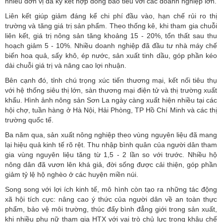
nhiều đơn vị đã ký kết hợp đồng bao tiêu với các doanh nghiệp lớn.
Liên kết giúp giảm đáng kể chi phí đầu vào, hạn chế rủi ro thị
trường và tăng giá trị sản phẩm. Theo thống kê, khi tham gia chuỗi
liên kết, giá trị nông sản tăng khoảng 15 - 20%, tổn thất sau thu
hoạch giảm 5 - 10%. Nhiều doanh nghiệp đã đầu tư nhà máy chế
biến hoa quả, sấy khô, ép nước, sản xuất tinh dầu, góp phần kéo
dài chuỗi giá trị và nâng cao lợi nhuận.
Bên cạnh đó, tỉnh chú trọng xúc tiến thương mại, kết nối tiêu thụ
với hệ thống siêu thị lớn, sàn thương mại điện tử và thị trường xuất
khẩu. Hình ảnh nông sản Sơn La ngày càng xuất hiện nhiều tại các
hội chợ, tuần hàng ở Hà Nội, Hải Phòng, TP Hồ Chí Minh và các thị
trường quốc tế.
Ba năm qua, sản xuất nông nghiệp theo vùng nguyên liệu đã mang
lại hiệu quả kinh tế rõ rệt. Thu nhập bình quân của người dân tham
gia vùng nguyên liệu tăng từ 1,5 - 2 lần so với trước. Nhiều hộ
nông dân đã vươn lên khá giả, đời sống được cải thiện, góp phần
giảm tỷ lệ hộ nghèo ở các huyện miền núi.
Song song với lợi ích kinh tế, mô hình còn tạo ra những tác động
xã hội tích cực: nâng cao ý thức của người dân về an toàn thực
phẩm, bảo vệ môi trường, thúc đẩy bình đẳng giới trong sản xuất,
khi nhiều phụ nữ tham gia HTX với vai trò chủ lực trong khâu chế