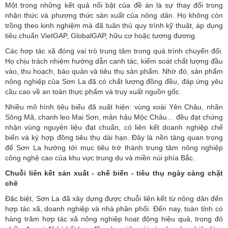
Một trong những kết quả nổi bật của đề án là sự thay đổi trong
nhận thức và phương thức sản xuất của nông dân. Họ không còn
trồng theo kinh nghiệm mà đã tuân thủ quy trình kỹ thuật, áp dụng
tiêu chuẩn VietGAP, GlobalGAP, hữu cơ hoặc tương đương.
Các hợp tác xã đóng vai trò trung tâm trong quá trình chuyển đổi.
Họ chịu trách nhiệm hướng dẫn canh tác, kiểm soát chất lượng đầu
vào, thu hoạch, bảo quản và tiêu thụ sản phẩm. Nhờ đó, sản phẩm
nông nghiệp của Sơn La đã có chất lượng đồng đều, đáp ứng yêu
cầu cao về an toàn thực phẩm và truy xuất nguồn gốc.
Nhiều mô hình tiêu biểu đã xuất hiện: vùng xoài Yên Châu, nhãn
Sông Mã, chanh leo Mai Sơn, mận hậu Mộc Châu… đều đạt chứng
nhận vùng nguyên liệu đạt chuẩn, có liên kết doanh nghiệp chế
biến và ký hợp đồng tiêu thụ dài hạn. Đây là nền tảng quan trọng
để Sơn La hướng tới mục tiêu trở thành trung tâm nông nghiệp
công nghệ cao của khu vực trung du và miền núi phía Bắc.
Chuỗi liên kết sản xuất - chế biến - tiêu thụ ngày càng chặt
chẽ
Đặc biệt, Sơn La đã xây dựng được
chuỗi liên kết
từ nông dân đến
hợp tác xã, doanh nghiệp và nhà phân phối. Đến nay, toàn tỉnh có
hàng trăm hợp tác xã nông nghiệp hoạt động hiệu quả, trong đó