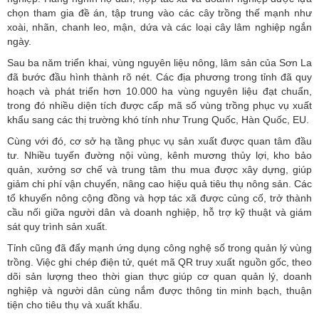
chọn tham gia đề án, tập trung vào các cây trồng thế mạnh như
xoài, nhãn, chanh leo, mận, dứa và các loại cây lâm nghiệp ngắn
ngày.
Sau ba năm triển khai, vùng nguyên liệu nông, lâm sản của
Sơn La
đã bước đầu hình thành rõ nét. Các địa phương trong tỉnh đã quy
hoạch và phát triển hơn 10.000 ha vùng nguyên liệu đạt chuẩn,
trong đó nhiều diện tích được cấp mã số vùng trồng phục vụ xuất
khẩu sang các thị trường khó tính như Trung Quốc, Hàn Quốc, EU.
Cùng với đó, cơ sở hạ tầng phục vụ sản xuất được quan tâm đầu
tư. Nhiều tuyến đường nội vùng, kênh mương thủy lợi, kho bảo
quản, xưởng sơ chế và trung tâm thu mua được xây dựng, giúp
giảm chi phí vận chuyển, nâng cao hiệu quả tiêu thụ nông sản. Các
tổ khuyến nông cộng đồng và hợp tác xã được củng cố, trở thành
cầu nối giữa người dân và doanh nghiệp, hỗ trợ kỹ thuật và giám
sát quy trình sản xuất.
Tỉnh cũng đã đẩy mạnh ứng dụng công nghệ số trong quản lý vùng
trồng. Việc ghi chép điện tử, quét mã QR truy xuất nguồn gốc, theo
dõi sản lượng theo thời gian thực giúp cơ quan quản lý, doanh
nghiệp và người dân cùng nắm được thông tin minh bạch, thuận
tiện cho tiêu thụ và xuất khẩu.