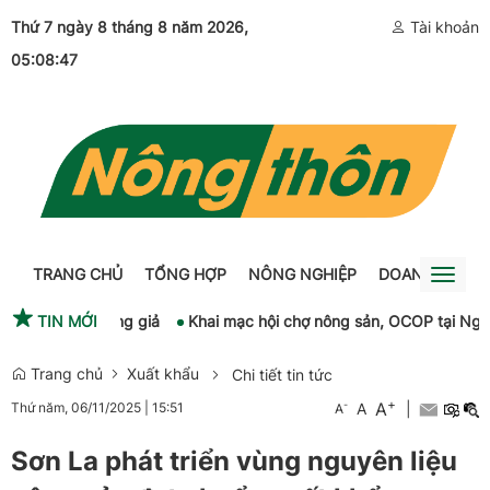
Thứ 7 ngày 8 tháng 8 năm 2026
,
Tài khoản
05:08:47
TRANG CHỦ
TỔNG HỢP
NÔNG NGHIỆP
DOANH NGHIỆ
Toggl
naviga
hương mại, hàng giả
TIN MỚI
Khai mạc hội chợ nông sản, OCOP tại Ngày h
Trang chủ
Xuất khẩu
Chi tiết tin tức
+
A
-
A
|
Thứ năm, 06/11/2025
|
15:51
A
Sơn La phát triển vùng nguyên liệu