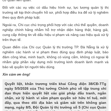
Đối với các vụ việc có dấu hiệu hình sự, lực lượng
quản lý thị
trường
sẽ kịp thời chuyển hồ sơ, phối hợp điều tra để xử lý nghiêm
theo quy định pháp luật.
Ngoài ra, Chi cục chú trọng phối hợp với các chủ thể quyền, doanh
nghiệp chính hãng nhằm hỗ trợ nhận diện hàng thật, hàng giả,
cung cấp thông tin về dấu hiệu vi phạm và nâng cao hiệu quả xử lý
trên thực tế.
Quan điểm của Chi cục Quản lý thị trường TP. Đà Nẵng là xử lý
nghiêm các hành vi vi phạm theo đúng quy định pháp luật, bảo
đảm công khai, minh bạch, không có vùng cấm, không có ngoại lệ
nhằm góp phần xây dựng môi trường kinh doanh lành mạnh và
bảo vệ quyền lợi người tiêu dùng.
Xin cảm ơn ông!
Quyết liệt, khẩn trương triển khai Công điện 38/CĐ-TTg
ngày 5/5/2026 của Thủ tướng Chính phủ về tập trung chỉ
đạo thực hiện quyết liệt các giải pháp đấu tranh, ngăn
chặn, xử lý hành vi xâm phạm quyền sở hữu trí tuệ, mới
đây, qua theo dõi địa bàn và giám sát trên không gian
mạng, ngày 8/5, Đội Quản lý thị trường số 5 (Chi cục Quản