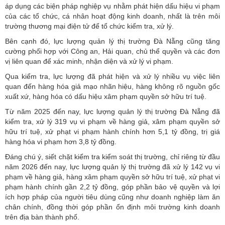
áp dụng các biện pháp nghiệp vụ nhằm phát hiện dấu hiệu vi phạm
của các tổ chức, cá nhân hoạt động kinh doanh, nhất là trên môi
trường thương mại điện tử để tổ chức kiểm tra, xử lý.
Bên cạnh đó, lực lượng
quản lý thị trường Đà Nẵng
cũng tăng
cường phối hợp với Công an, Hải quan, chủ thể quyền và các đơn
vị liên quan để xác minh, nhận diện và xử lý vi phạm.
Qua kiểm tra, lực lượng đã phát hiện và xử lý nhiều vụ việc liên
quan đến hàng hóa giả mạo nhãn hiệu, hàng không rõ nguồn gốc
xuất xứ, hàng hóa có dấu hiệu xâm phạm quyền sở hữu trí tuệ.
Từ năm 2025 đến nay, lực lượng quản lý thị trường Đà Nẵng đã
kiểm tra, xử lý 319 vụ vi phạm về hàng giả, xâm phạm quyền sở
hữu trí tuệ, xử phạt vi phạm hành chính hơn 5,1 tỷ đồng, trị giá
hàng hóa vi phạm hơn 3,8 tỷ đồng.
Đáng chú ý, siết chặt kiểm tra kiểm soát thị trường, chỉ riêng từ đầu
năm 2026 đến nay, lực lượng quản lý thị trường đã xử lý 142 vụ vi
phạm về hàng giả, hàng xâm phạm quyền sở hữu trí tuệ, xử phạt vi
phạm hành chính gần 2,2 tỷ đồng, góp phần bảo vệ quyền và lợi
ích hợp pháp của người tiêu dùng cũng như doanh nghiệp làm ăn
chân chính, đồng thời góp phần ổn định môi trường kinh doanh
trên địa bàn thành phố.