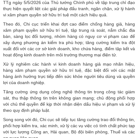
TTg
ngày 5/5/2026 của Thủ tướng Chính phủ về tập trung chỉ đạo
thực hiện quyết liệt các giải pháp đấu tranh, ngăn chặn, xử lý hành
vi xâm phạm quyền sở hữu trí tuệ một cách hiệu quả.
Theo đó, Chi cục triển khai đợt cao điểm chống hàng giả, hàng
xâm phạm quyền sở hữu trí tuệ, tập trung rà soát, nắm chắc địa
bàn, sàng lọc đối tượng, nhóm hàng có nguy cơ vi phạm cao để
xây dựng phương án kiểm tra phù hợp; tăng cường kiểm tra đột
xuất đối với các cơ sở kinh doanh, kho chứa hàng, điểm tập kết và
hoạt động kinh doanh trên môi trường thương mại điện tử.
Xử lý nghiêm các hành vi kinh doanh hàng giả mạo nhãn hiệu,
hàng xâm phạm quyền sở hữu trí tuệ, đặc biệt đối với các mặt
hàng ảnh hưởng trực tiếp đến sức khỏe người tiêu dùng và quyền
lợi của doanh nghiệp.
Tăng cường ứng dụng công nghệ thông tin trong công tác giám
sát, thu thập thông tin trên không gian mạng; chủ động phối hợp
với chủ thể quyền để kịp thời nhận diện dấu hiệu vi phạm và xử lý
theo quy định pháp luật.
Song song với đó, Chi cục sẽ tiếp tục tăng cường trao đổi thông tin,
phối hợp kiểm tra, xác minh, xử lý các vụ việc có tính chất phức tạp
với lực lượng Công an, Hải quan, Bộ đội biên phòng, Thuế và các
cơ quan liên quan.