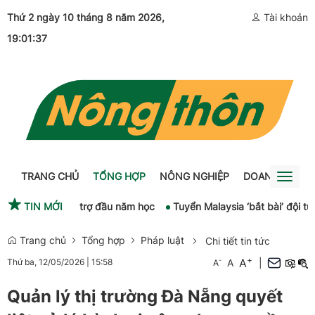
Thứ 2 ngày 10 tháng 8 năm 2026
,
Tài khoản
19:01:37
TRANG CHỦ
TỔNG HỢP
NÔNG NGHIỆP
DOANH NGHIỆ
Toggl
naviga
 khoa và hỗ trợ đầu năm học
TIN MỚI
Tuyển Malaysia ‘bắt bài’ đội tuyển V
Trang chủ
Tổng hợp
Pháp luật
Chi tiết tin tức
+
A
-
A
|
Thứ ba, 12/05/2026
|
15:58
A
Quản lý thị trường Đà Nẵng quyết