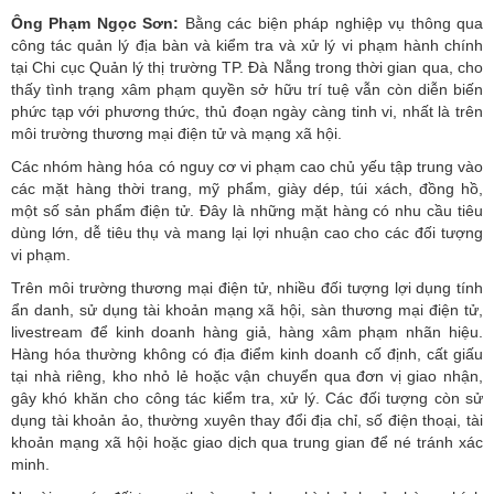
Ông Phạm Ngọc Sơn:
Bằng các biện pháp nghiệp vụ thông qua
công tác quản lý địa bàn và kiểm tra và xử lý vi phạm hành chính
tại Chi cục Quản lý thị trường TP. Đà Nẵng trong thời gian qua, cho
thấy tình trạng xâm phạm quyền sở hữu trí tuệ vẫn còn diễn biến
phức tạp với phương thức, thủ đoạn ngày càng tinh vi, nhất là trên
môi trường thương mại điện tử và mạng xã hội.
Các nhóm hàng hóa có nguy cơ vi phạm cao chủ yếu tập trung vào
các mặt hàng thời trang, mỹ phẩm, giày dép, túi xách, đồng hồ,
một số sản phẩm điện tử. Đây là những mặt hàng có nhu cầu tiêu
dùng lớn, dễ tiêu thụ và mang lại lợi nhuận cao cho các đối tượng
vi phạm.
Trên môi trường thương mại điện tử, nhiều đối tượng lợi dụng tính
ẩn danh, sử dụng tài khoản mạng xã hội, sàn thương mại điện tử,
livestream để kinh doanh hàng giả, hàng xâm phạm nhãn hiệu.
Hàng hóa thường không có địa điểm kinh doanh cố định, cất giấu
tại nhà riêng, kho nhỏ lẻ hoặc vận chuyển qua đơn vị giao nhận,
gây khó khăn cho công tác kiểm tra, xử lý. Các đối tượng còn sử
dụng tài khoản ảo, thường xuyên thay đổi địa chỉ, số điện thoại, tài
khoản mạng xã hội hoặc giao dịch qua trung gian để né tránh xác
minh.