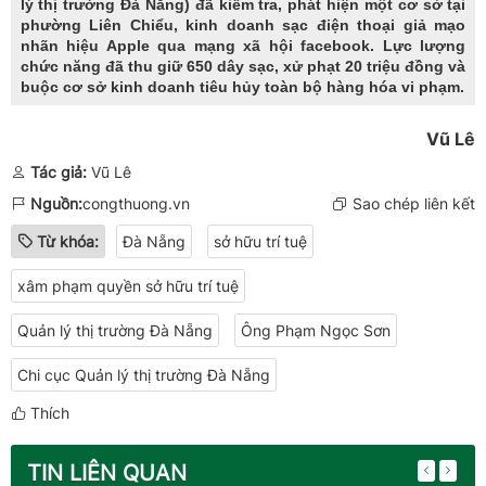
lý thị trường Đà Nẵng) đã kiểm tra, phát hiện một cơ sở tại
phường Liên Chiểu, kinh doanh sạc điện thoại giả mạo
nhãn hiệu Apple qua mạng xã hội facebook. Lực lượng
chức năng đã thu giữ 650 dây sạc, xử phạt 20 triệu đồng và
buộc cơ sở kinh doanh tiêu hủy toàn bộ hàng hóa vi phạm.
Vũ Lê
Tác giả:
Vũ Lê
Nguồn:
congthuong.vn
Sao chép liên kết
Từ khóa:
Đà Nẵng
sở hữu trí tuệ
xâm phạm quyền sở hữu trí tuệ
Quản lý thị trường Đà Nẵng
Ông Phạm Ngọc Sơn
Chi cục Quản lý thị trường Đà Nẵng
Thích
TIN LIÊN QUAN