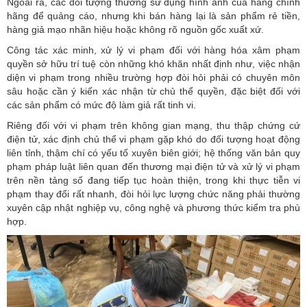
Ngoài ra, các đối tượng thường sử dụng hình ảnh của hàng chính
hãng để quảng cáo, nhưng khi bán hàng lại là sản phẩm rẻ tiền,
hàng giả mạo nhãn hiệu hoặc không rõ nguồn gốc xuất xứ.
Công tác xác minh, xử lý vi phạm đối với hàng hóa xâm phạm
quyền sở hữu trí tuệ còn những khó khăn nhất định như, việc nhận
diện vi phạm trong nhiều trường hợp đòi hỏi phải có chuyên môn
sâu hoặc cần ý kiến xác nhận từ chủ thể quyền, đặc biệt đối với
các sản phẩm có mức độ làm giả rất tinh vi.
Riêng đối với vi phạm trên không gian mạng, thu thập chứng cứ
điện tử, xác định chủ thể vi phạm gặp khó do đối tượng hoạt động
liên tỉnh, thậm chí có yếu tố xuyên biên giới; hệ thống văn bản quy
phạm pháp luật liên quan đến thương mại điện tử và xử lý vi phạm
trên nền tảng số đang tiếp tục hoàn thiện, trong khi thực tiễn vi
phạm thay đổi rất nhanh, đòi hỏi lực lượng chức năng phải thường
xuyên cập nhật nghiệp vụ, công nghệ và phương thức kiểm tra phù
hợp.