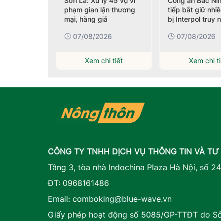
ăng cường
Sơn La: Xử lý 45 vụ vi
Công an Bắc Nin
ểm soát an
phạm gian lận thương
tiếp bắt giữ nhi
phẩm
mại, hàng giả
bị Interpol truy 
026
07/08/2026
07/08/2026
i tiết
Xem chi tiết
Xem chi ti
CÔNG TY TNHH DỊCH VỤ THÔNG TIN VÀ TƯ
Tầng 3, tòa nhà Indochina Plaza Hà Nội, số 2
ĐT:
0968161486
Email:
comboking@blue-wave.vn
Giấy phép hoạt động số 5085/GP-TTĐT do Sở 