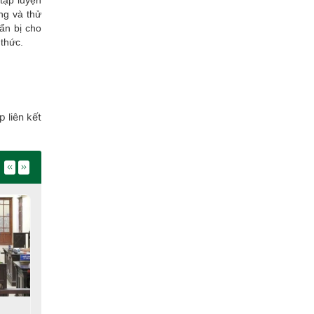
ng và thử
ẩn bị cho
thức.
 liên kết