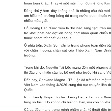
hoàn toàn khác. Thay vì một mũi nhọn đơn lẻ, ông Kim 
Đáng chú ý hơn, đây không phải là những cầu thủ mới 
am hiểu môi trường bóng đá trong nước, quen thuộc vớ
nhiều mùa giải.
Đỗ Hoàng Hên được xem là “bộ não sáng tạo” trên mặ
trò khởi phát các đợt lên bóng nhờ nhãn quan chiến 
thuộc nhóm tốt nhất V-League.
Ở phía trên, Xuân Son vẫn là trung phong toàn diện b
với chấn thương, chân sút của Thép Xanh Nam Định 
trường.
Trong khi đó, Nguyễn Tài Lộc mang đến một phương án
thi đấu cho nhiều câu lạc bộ quê nhà trước khi sang 
Đến nay, Geovane Magno - Tài Lộc đã trở thành một tro
Việt Nam vào tháng 4/2026 cùng thủ tục chuyển liên đ
Quốc.
Nhìn trên lý thuyết, bộ ba Hoàng Hên - Tài Lộc - Xu
từng sở hữu. Họ không chỉ biết ghi bàn, mà còn có khả
Cả ba đều mang trong mình phẩm chất kỹ thuật đặc trưn