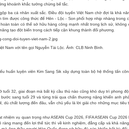
hững khoảnh khắc tưởng chừng bế tắc.
ộp ba cá nhân xuất sắc. Điều đội tuyển Việt Nam chờ đợi là khả năn
 tìm được công thức để Hên - Lộc - Son phối hợp nhịp nhàng trong c
m hoàn toàn có thể sở hữu hàng công mạnh nhất trong lịch sử, không c
năng tạo đột biến trong cách tiếp cận khung thành đối phương.
iệt Nam với tên gọi Nguyễn Tài Lộc. Ảnh: CLB Ninh Bình.
 nếu huấn luyện viên Kim Sang Sik xây dựng toàn bộ hệ thống tấn côn
tuổi 32, giai đoạn mà bất kỳ cầu thủ nào cũng khó duy trì phong độ
 bước sang tuổi 29 và từng trải qua chấn thương nặng khiến anh phải
, dù chất lượng đến đâu, vẫn chủ yếu là lời giải cho những mục tiêu 
loạt nhiệm vụ quan trọng như ASEAN Cup 2026, FIFA ASEAN Cup 2026
 ràng mang đến lợi thế tức thì về kinh nghiệm, đẳng cấp và khả năng
a” mà ông thầy người Hàn Quốc đang sở hữu đủ sức khiến bất kỳ đối