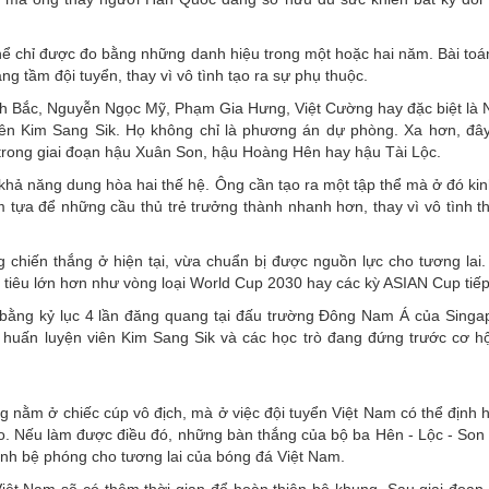
hể chỉ được đo bằng những danh hiệu trong một hoặc hai năm. Bài toá
g tầm đội tuyển, thay vì vô tình tạo ra sự phụ thuộc.
nh Bắc, Nguyễn Ngọc Mỹ, Phạm Gia Hưng, Việt Cường hay đặc biệt là
iên Kim Sang Sik. Họ không chỉ là phương án dự phòng. Xa hơn, đây
 trong giai đoạn hậu Xuân Son, hậu Hoàng Hên hay hậu Tài Lộc.
ả năng dung hòa hai thế hệ. Ông cần tạo ra một tập thể mà ở đó ki
m tựa để những cầu thủ trẻ trưởng thành nhanh hơn, thay vì vô tình t
 chiến thắng ở hiện tại, vừa chuẩn bị được nguồn lực cho tương lai.
iêu lớn hơn như vòng loại World Cup 2030 hay các kỳ ASIAN Cup tiếp
 bằng kỷ lục 4 lần đăng quang tại đấu trường Đông Nam Á của Singa
huấn luyện viên Kim Sang Sik và các học trò đang đứng trước cơ hội
g nằm ở chiếc cúp vô địch, mà ở việc đội tuyển Việt Nam có thể định 
eo. Nếu làm được điều đó, những bàn thắng của bộ ba Hên - Lộc - Son
hành bệ phóng cho tương lai của bóng đá Việt Nam.
iệt Nam sẽ có thêm thời gian để hoàn thiện bộ khung. Sau giai đoạn 