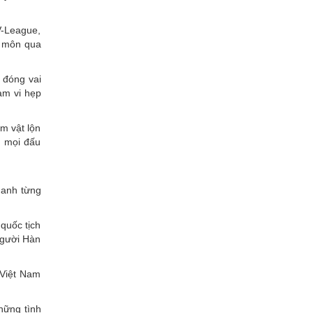
V-League,
n môn qua
 đóng vai
ạm vi hẹp
m vật lộn
n mọi đấu
 anh từng
quốc tịch
người Hàn
 Việt Nam
hững tình