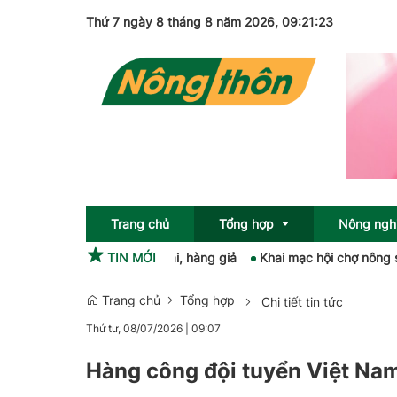
Thứ 7 ngày 8 tháng 8 năm 2026
, 09:21:24
Trang chủ
Tổng hợp
Nông ngh
 phạm gian lận thương mại, hàng giả
TIN MỚI
Khai mạc hội chợ nông sản, 
Trang chủ
Tổng hợp
Chi tiết tin tức
Sức khỏe
OCOP
Thứ tư, 08/07/2026
|
09:07
Pháp luật
Hàng công đội tuyển Việt Nam
Giải trí