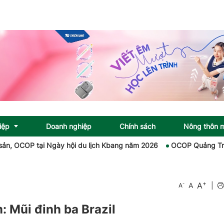
iệp
Doanh nghiệp
Chính sách
Nông thôn 
OCOP tại Ngày hội du lịch Kbang năm 2026
OCOP Quảng Trị: Khơi 
+
A
-
A
|
A
: Mũi đinh ba Brazil