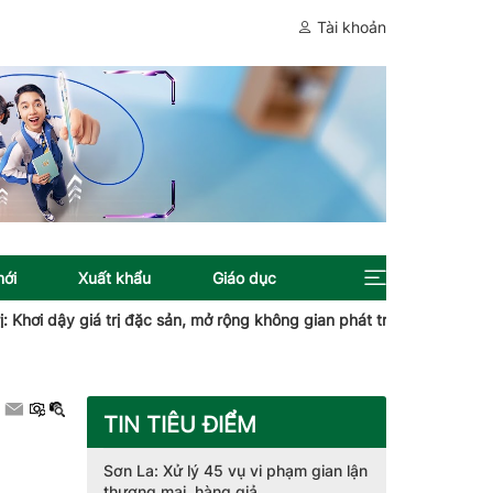
Tài khoản
mới
Xuất khẩu
Giáo dục
dậy giá trị đặc sản, mở rộng không gian phát triển
Quy định mới
TIN TIÊU ĐIỂM
Sơn La: Xử lý 45 vụ vi phạm gian lận
thương mại, hàng giả