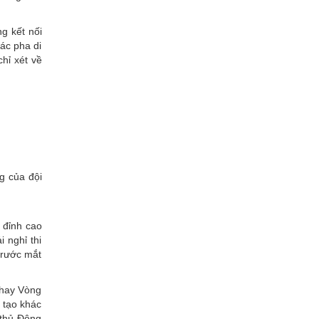
g kết nối
ác pha di
hỉ xét về
g của đội
 đỉnh cao
 nghỉ thi
trước mắt
 hay Vòng
 tạo khác
 thủ Đông