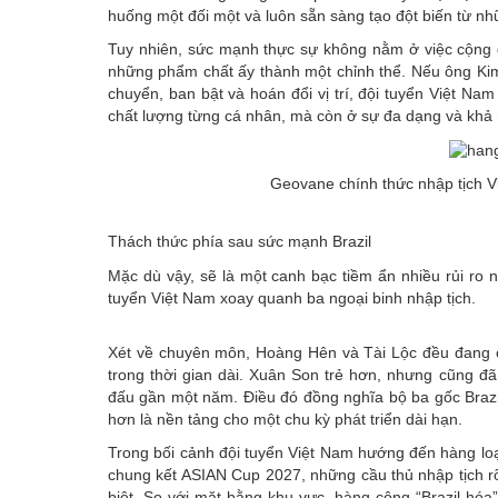
huống một đối một và luôn sẵn sàng tạo đột biến từ n
Tuy nhiên, sức mạnh thực sự không nằm ở việc cộng g
những phẩm chất ấy thành một chỉnh thể. Nếu ông Kim
chuyển, ban bật và hoán đổi vị trí, đội tuyển Việt Na
chất lượng từng cá nhân, mà còn ở sự đa dạng và khả 
Geovane chính thức nhập tịch V
Thách thức phía sau sức mạnh Brazil
Mặc dù vậy, sẽ là một canh bạc tiềm ẩn nhiều rủi ro
tuyển Việt Nam xoay quanh ba ngoại binh nhập tịch.
Xét về chuyên môn, Hoàng Hên và Tài Lộc đều đang ở 
trong thời gian dài. Xuân Son trẻ hơn, nhưng cũng đã
đấu gần một năm. Điều đó đồng nghĩa bộ ba gốc Brazil
hơn là nền tảng cho một chu kỳ phát triển dài hạn.
Trong bối cảnh đội tuyển Việt Nam hướng đến hàng 
chung kết ASIAN Cup 2027, những cầu thủ nhập tịch rõ
biệt. So với mặt bằng khu vực, hàng công “Brazil hó