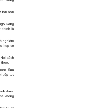
n lớn hơn
 Ngô Đăng
 chính là
nh nghiệm
hu hẹp cơ
 Nói cách
 theo.
pore. Sau
 tiếp tục
hình được
 sẽ không
tập luyện