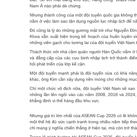
Nam Á nào phải dè chừng.
Nhưng thành công của một đội tuyển quốc gia không t
nằm ở việc làm sao tận dụng nguồn lực nhập tịch để nân
Đó cũng là lý do những gương mặt trẻ như Nguyễn Đì
Khoa vẫn xuất hiện trong kế hoạch của huấn luyện v
những viên gạch cho tương lai của đội tuyển Việt Nam
Thách thức với nhà cầm quân người Hàn Quốc nằm ở kh
và đẳng cấp của các cựu binh nhập tịch trở thành điể
hội phát triển của lớp kế cận.
Một đội tuyển mạnh phải là đội tuyển vừa có khả năng
khác, ông Kim cần xây dựng nền móng cho những mục t
Chỉ một chức vô địch nữa, đội tuyển Việt Nam sẽ san
những lần lên ngôi vào các năm 2008, 2018 và 2024, 
khẳng định vị thế hàng đầu khu vực.
Nhưng giá trị lớn nhất của ASEAN Cup 2026 có lẽ khôn
một thế hệ đủ sức cạnh tranh trong nhiều năm tiếp th
chỉ mang ý nghĩa chiến thắng ở hiện tại, mà còn trở t
Trong lộ trình hướng tới ASEAN Cup 2026, đội tuyển V