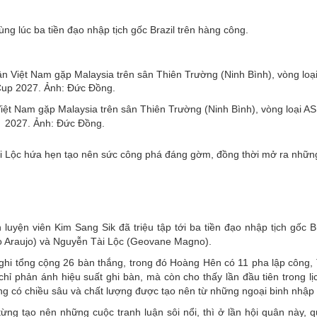
ùng lúc ba tiền đạo nhập tịch gốc Brazil trên hàng công.
iệt Nam gặp Malaysia trên sân Thiên Trường (Ninh Bình), vòng loại A
2027. Ảnh: Đức Đồng.
 Lộc hứa hẹn tạo nên sức công phá đáng gờm, đồng thời mở ra nhữn
yện viên Kim Sang Sik đã triệu tập tới ba tiền đạo nhập tịch gốc B
 Araujo) và Nguyễn Tài Lộc (Geovane Magno).
 ghi tổng cộng 26 bàn thắng, trong đó Hoàng Hên có 11 pha lập công, 
 phản ánh hiệu suất ghi bàn, mà còn cho thấy lần đầu tiên trong lịc
g có chiều sâu và chất lượng được tạo nên từ những ngoại binh nhập t
g tạo nên những cuộc tranh luận sôi nổi, thì ở lần hội quân này, 