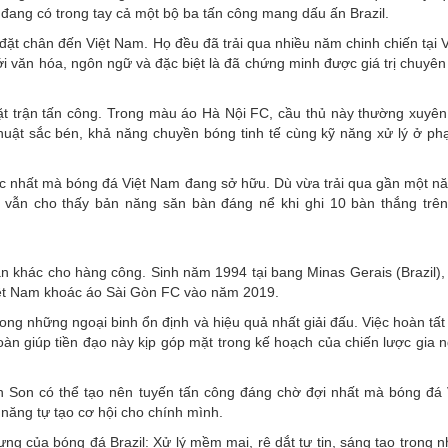
đang có trong tay cả một bộ ba tấn công mang dấu ấn Brazil.
đặt chân đến Việt Nam. Họ đều đã trải qua nhiều năm chinh chiến tại 
i văn hóa, ngôn ngữ và đặc biệt là đã chứng minh được giá trị chuyê
t trận tấn công. Trong màu áo Hà Nội FC, cầu thủ này thường xuyên
thuật sắc bén, khả năng chuyền bóng tinh tế cùng kỹ năng xử lý ở ph
ậc nhất mà bóng đá Việt Nam đang sở hữu. Dù vừa trải qua gần một nă
vẫn cho thấy bản năng săn bàn đáng nể khi ghi 10 bàn thắng trê
 khác cho hàng công. Sinh năm 1994 tại bang Minas Gerais (Brazil),
Việt Nam khoác áo Sài Gòn FC vào năm 2019.
ng những ngoại binh ổn định và hiệu quả nhất giải đấu. Việc hoàn tất 
oàn giúp tiền đạo này kịp góp mặt trong kế hoạch của chiến lược gia 
ân Son có thể tạo nên tuyến tấn công đáng chờ đợi nhất mà bóng đá
 năng tự tạo cơ hội cho chính mình.
g của bóng đá Brazil: Xử lý mềm mại, rê dắt tự tin, sáng tạo trong n