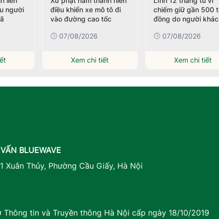
h liên
Xử phạt nam thanh niên
Lĩnh 12 tháng tù vì
ều người
điều khiển xe mô tô đi
chiếm giữ gần 500 t
nã
vào đường cao tốc
đồng do người khác
chuyển nhầm
07/08/2026
07/08/2026
ết
Xem chi tiết
Xem chi tiết
 VẤN BLUEWAVE
41 Xuân Thủy, Phường Cầu Giấy, Hà Nội
Thông tin và Truyền thông Hà Nội cấp ngày 18/10/2019