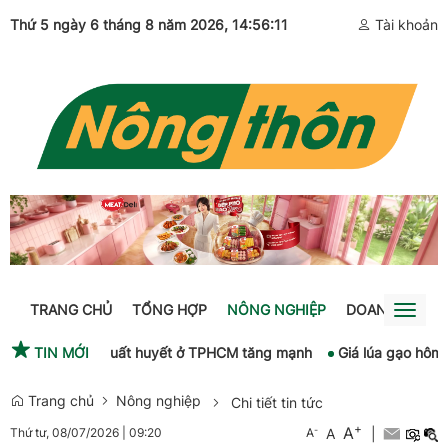
Thứ 5 ngày 6 tháng 8 năm 2026
,
Tài khoản
14:56:12
TRANG CHỦ
TỔNG HỢP
NÔNG NGHIỆP
DOANH NGHIỆ
Toggl
naviga
 Long
TIN MỚI
Sốt xuất huyết ở TPHCM tăng mạnh
Giá lúa gạo hôm nay
Trang chủ
Nông nghiệp
Chi tiết tin tức