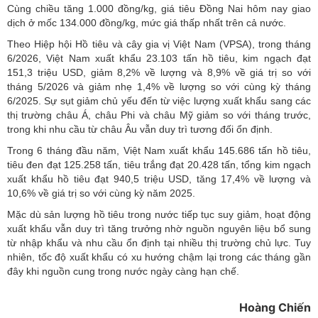
136.000 đồng/kg. Đây là mức giá cao nhất trên cả nước hôm nay.
Cùng chiều tăng 1.000 đồng/kg, giá tiêu Đồng Nai hôm nay giao
dịch ở mốc 134.000 đồng/kg, mức giá thấp nhất trên cả nước.
Theo Hiệp hội Hồ tiêu và cây gia vị Việt Nam (VPSA), trong tháng
6/2026, Việt Nam xuất khẩu 23.103 tấn hồ tiêu, kim ngạch đạt
151,3 triệu USD, giảm 8,2% về lượng và 8,9% về giá trị so với
tháng 5/2026 và giảm nhẹ 1,4% về lượng so với cùng kỳ tháng
6/2025. Sự sụt giảm chủ yếu đến từ việc lượng xuất khẩu sang các
thị trường châu Á, châu Phi và châu Mỹ giảm so với tháng trước,
trong khi nhu cầu từ châu Âu vẫn duy trì tương đối ổn định.
Trong 6 tháng đầu năm, Việt Nam xuất khẩu 145.686 tấn hồ tiêu,
tiêu đen đạt 125.258 tấn, tiêu trắng đạt 20.428 tấn, tổng kim ngạch
xuất khẩu hồ tiêu đạt 940,5 triệu USD, tăng 17,4% về lượng và
10,6% về giá trị so với cùng kỳ năm 2025.
Mặc dù
sản lượng hồ tiêu
trong nước tiếp tục suy giảm, hoạt động
xuất khẩu vẫn duy trì tăng trưởng nhờ nguồn nguyên liệu bổ sung
từ nhập khẩu và nhu cầu ổn định tại nhiều thị trường chủ lực. Tuy
nhiên, tốc độ xuất khẩu có xu hướng chậm lại trong các tháng gần
đây khi nguồn cung trong nước ngày càng hạn chế.