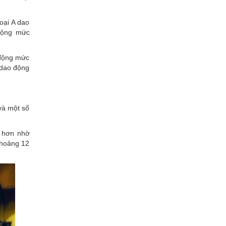
oại A dao
 động mức
 động mức
 dao động
 và một số
g hơn nhờ
khoảng 12