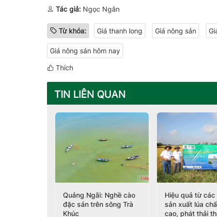
Tác giả:
Ngọc Ngân
Từ khóa:
Giá thanh long
Giá nông sản
Gi
Giá nông sản hôm nay
Thích
TIN LIÊN QUAN
 hôm nay
Quảng Ngãi: Nghề cào
Hiệu quả từ các
026: Lúa
đặc sản trên sông Trà
sản xuất lúa ch
ầu giảm
Khúc
cao, phát thải t