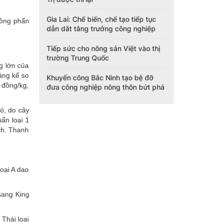
Gia Lai: Chế biến, chế tạo tiếp tục
rồng phấn
dẫn dắt tăng trưởng công nghiệp
Tiếp sức cho nông sản Việt vào thị
trường Trung Quốc
g lớn của
áng kể so
Khuyến công Bắc Ninh tạo bệ đỡ
 đồng/kg,
đưa công nghiệp nông thôn bứt phá
ó, do cây
uẩn loại 1
ạch. Thanh
oại A dao
sang King
Thái loại