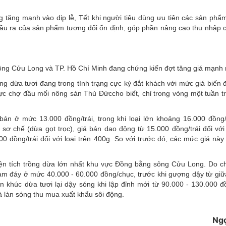
g tăng mạnh vào dịp lễ, Tết khi người tiêu dùng ưu tiên các sản phẩ
ầu ra của sản phẩm tương đối ổn định, góp phần nâng cao thu nhập 
ông Cửu Long và TP. Hồ Chí Minh đang chứng kiến đợt tăng giá mạnh
àng dừa tươi đang trong tình trạng cực kỳ đắt khách với mức giá biến 
c chợ đầu mối nông sản Thủ Đứccho biết, chỉ trong vòng một tuần trở
bán ở mức 13.000 đồng/trái, trong khi loại lớn khoảng 16.000 đồng/t
sơ chế (dừa gọt trọc), giá bán dao động từ 15.000 đồng/trái đối với 
00 đồng/trái đối với loại trên 400g. So với trước đó, các mức giá này
ện tích trồng dừa lớn nhất khu vực Đồng bằng sông Cửu Long. Do ch
chạm đáy ở mức 40.000 - 60.000 đồng/chục, trước khi gượng dậy từ giữ
n khúc dừa tươi lại dậy sóng khi lập đỉnh mới từ 90.000 - 130.000 đ
à làn sóng thu mua xuất khẩu sôi động.
Ng