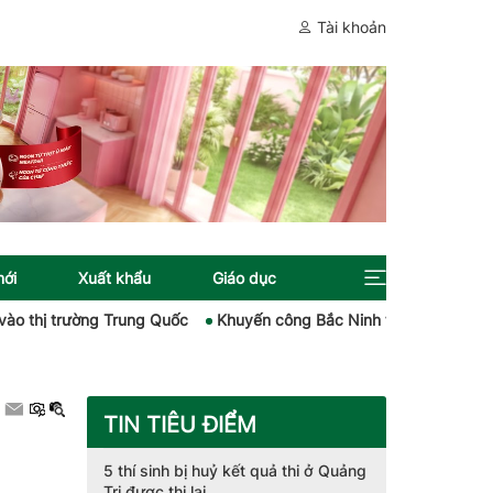
Tài khoản
mới
Xuất khẩu
Giáo dục
 trường Trung Quốc
Khuyến công Bắc Ninh tạo bệ đỡ đưa công ng
TIN TIÊU ĐIỂM
5 thí sinh bị huỷ kết quả thi ở Quảng
Trị được thi lại