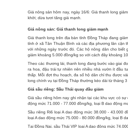
Emagazine
Giá nông sản hôm nay, ngày 16/6: Giá thanh long giảm
khởi; dừa tươi tăng giá mạnh.
Giá nông sản:
Giá thanh long giảm mạnh
Giá thanh long trên địa bàn tỉnh Đồng Tháp đang giả
tỉnh ở xã Tân Thuận Bình và các địa phương lân cận 
với những ngày trước đó. Các hộ nông dân cho biết g
giảm khoảng 5.000 đồng/kg so với cách đây khoảng 1
Theo các thương lái, thanh long đang bước vào giai 
ra hoa, đậu trái tự nhiên nên nhiều nhà vườn ít đầu tư
thấp. Mỗi đợt thu hoạch, đa số hộ dân chỉ thu được vài
long chính vụ tại Đồng Tháp thường kéo dài từ tháng 3
Giá sầu riêng: Sầu Thái quay đầu giảm
Giá sầu riêng hôm nay ghi nhận tại các khu vực có sự 
động mức 71.000 - 77.000 đồng/kg, loại B dao động m
Sầu riêng Ri6 loại A dao động mức 38.000 - 43.000 đ
loại A dao động mức 75.000 - 80.000 đồng/kg, loại B 
Tại Đồng Nai, sầu Thái VIP loại A dao động mức 74.000