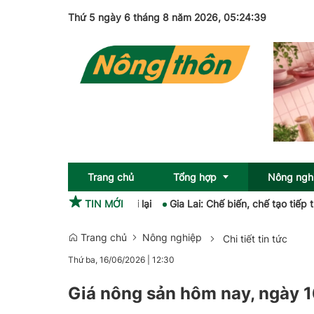
Thứ 5 ngày 6 tháng 8 năm 2026
, 05:24:40
Trang chủ
Tổng hợp
Nông ngh
hi ở Quảng Trị được thi lại
TIN MỚI
Gia Lai: Chế biến, chế tạo tiếp tục dẫn
Trang chủ
Nông nghiệp
Chi tiết tin tức
Sức khỏe
OCOP
Thứ ba, 16/06/2026
|
12:30
Pháp luật
Giá nông sản hôm nay, ngày 1
Giải trí