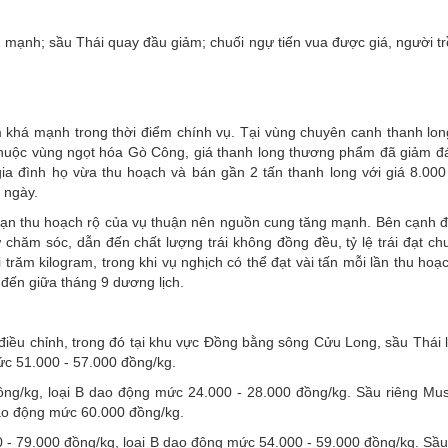
 mạnh; sầu Thái quay đầu giảm; chuối ngự tiến vua được giá, người t
m khá mạnh trong thời điểm chính vụ. Tại vùng chuyên canh thanh lon
thuộc vùng ngọt hóa Gò Công, giá thanh long thương phẩm đã giảm đ
ia đình họ vừa thu hoạch và bán gần 2 tấn thanh long với giá 8.000
0 ngày.
đoạn thu hoạch rộ của vụ thuận nên nguồn cung tăng mạnh. Bên cạnh đ
 chăm sóc, dẫn đến chất lượng trái không đồng đều, tỷ lệ trái đạt ch
 trăm kilogram, trong khi vụ nghịch có thể đạt vài tấn mỗi lần thu ho
 đến giữa tháng 9 dương lịch.
điều chỉnh, trong đó tại khu vực Đồng bằng sông Cửu Long, sầu Thái l
ức 51.000 - 57.000 đồng/kg.
ồng/kg, loại B dao động mức 24.000 - 28.000 đồng/kg. Sầu riêng Mu
dao động mức 60.000 đồng/kg.
 - 79.000 đồng/kg, loại B dao động mức 54.000 - 59.000 đồng/kg. Sầu 