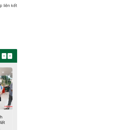
 liên kết
nh
Giá lúa gạo hôm nay
Giá ca cao bật tăng
Kết
ngày 5/8/2026: Lúa
mạnh do lo ngại về sản
tươi đồng loạt tăng nhẹ
lượng