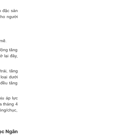
m đặc sản
cho người
 mẽ.
động tăng
 lại đây,
rái, tăng
loại dưới
 đều tăng
ịu áp lực
a tháng 4
ồng/chục,
ọc Ngân