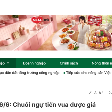
iệp
Doanh nghiệp
Chính sách
Nông thôn 
 dắt tăng trưởng công nghiệp
Tiếp sức cho nông sản Việt vào thị
+
A
-
A
|
A
6/6: Chuối ngự tiến vua được giá