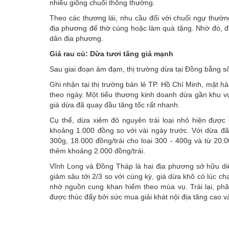
nhiều giống chuối thông thường.
Theo các thương lái, nhu cầu đối với chuối ngự thườn
địa phương để thờ cúng hoặc làm quà tặng. Nhờ đó, đ
dân địa phương.
Giá rau củ:
Dừa tươi tăng giá mạnh
Sau giai đoạn ảm đạm,
thị trường dừa
tại Đồng bằng s
Ghi nhận tại thị trường bán lẻ TP. Hồ Chí Minh, mặt h
theo ngày. Một tiểu thương kinh doanh dừa gần khu vự
giá dừa đã quay đầu tăng tốc rất nhanh.
Cụ thể, dừa xiêm đỏ nguyên trái loại nhỏ hiện được 
khoảng 1.000 đồng so với vài ngày trước. Với dừa đã 
300g, 18.000 đồng/trái cho loại 300 - 400g và từ 20.0
thêm khoảng 2.000 đồng/trái.
Vĩnh Long và Đồng Tháp là hai địa phương sở hữu di
giảm sâu tới 2/3 so với cùng kỳ, giá dừa khô có lúc 
nhờ nguồn cung khan hiếm theo mùa vụ. Trái lại, phâ
được thúc đẩy bởi sức mua giải khát nội địa tăng cao v