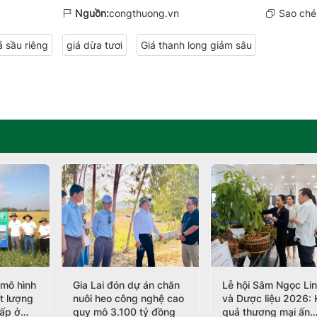
Nguồn:
congthuong.vn
Sao chép
á sầu riêng
giá dừa tươi
Giá thanh long giảm sâu
 mô hình
Gia Lai đón dự án chăn
Lễ hội Sâm Ngọc Li
ất lượng
nuôi heo công nghệ cao
và Dược liệu 2026: 
hấp ở
quy mô 3.100 tỷ đồng
quả thương mại ấn