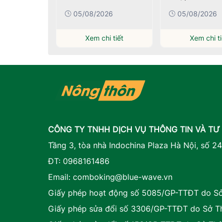
Cần Thơ
026
05/08/2026
05/08/2026
i tiết
Xem chi tiết
Xem chi ti
CÔNG TY TNHH DỊCH VỤ THÔNG TIN VÀ TƯ
Tầng 3, tòa nhà Indochina Plaza Hà Nội, số 2
ĐT:
0968161486
Email:
comboking@blue-wave.vn
Giấy phép hoạt động số 5085/GP-TTĐT do Sở 
Giấy phép sửa đổi số 3306/GP-TTĐT do Sở Th