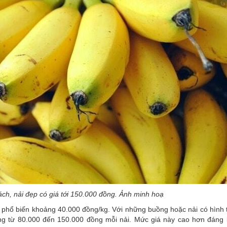
ách, nải đẹp có giá tới 150.000 đồng. Ảnh minh hoạ
án phổ biến khoảng 40.000 đồng/kg. Với những buồng hoặc nải có hình 
ng từ 80.000 đến 150.000 đồng mỗi nải. Mức giá này cao hơn đáng 