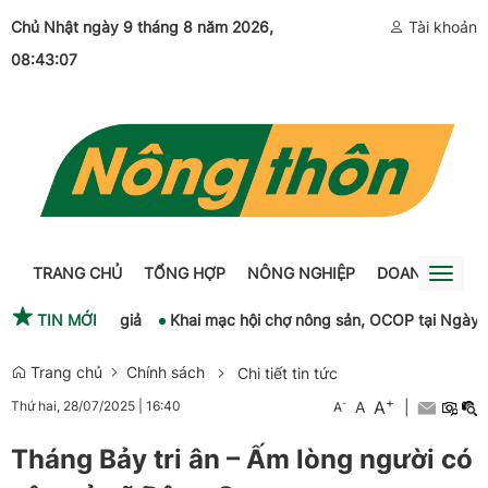
Chủ Nhật ngày 9 tháng 8 năm 2026
,
Tài khoản
08:43:07
TRANG CHỦ
TỔNG HỢP
NÔNG NGHIỆP
DOANH NGHIỆ
Toggl
naviga
g mại, hàng giả
TIN MỚI
Khai mạc hội chợ nông sản, OCOP tại Ngày hội 
Trang chủ
Chính sách
Chi tiết tin tức
+
A
-
A
|
Thứ hai, 28/07/2025
|
16:40
A
Tháng Bảy tri ân – Ấm lòng người có