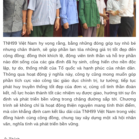
TNH99 Việt Nam hy vọng rằng, bằng những đóng góp tuy nhỏ bé
nhưng chân thành, sẽ góp phần lan tỏa những giá trị tốt đẹp đến
cộng đồng; đồng thời khích lệ, động viên tinh thần và hỗ trợ phần
nào đời sống của các gia đình đã hy sinh, cống hiến cho nền độc
lập, tự do, thống nhất của Tổ quốc và hạnh phúc của nhân dân.
Thông qua hoạt động ý nghĩa này, công ty cũng mong muốn góp
phần tích cực vào công tác giáo dục chính trị, tư tưởng; tiếp tục
phát huy truyền thống tốt đẹp của đơn vị, củng cố tinh thần đoàn
kết, nỗ lực hoàn thành tốt các nhiệm vụ được giao, hướng tới sự ổn
định và phát triển bền vững trong chặng đường sắp tới. Chương
trình sẽ không chỉ là hoạt động thiện nguyện mang tính thời điểm,
mà còn khẳng định cam kết lâu dài của TNH99 Việt Nam trong việc
đồng hành cùng cộng đồng, chung tay xây dựng một xã hội nhân
văn, nghĩa tình và phát triển bền vững.