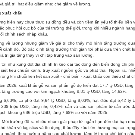
 giá trị; hạt điều giảm nhẹ; chè giảm về lượng.
g xuất khẩu
ởng
hiện nay chưa thực sự đồng đều và còn tiềm ẩn yếu tố thiếu bền 
 phục hồi cục bộ của thị trường thế giới, trong khi nhiều ngành hàng
 đổi chính sách nhập khẩu.
ng về lượng nhưng giảm về giá trị cho thấy mô hình tăng trưởng dự
 cảnh đó, Bộ xác định tăng trưởng thời gian tới phải dựa trên chất lư
 trị gia tăng thay vì chỉ tập trung vào sản lượng.
tới như xung đột địa chính trị kéo dài tác động đến biến động chi ph
siết tiêu chuẩn xanh, truy xuất nguồn gốc và phát thải. Ngoài ra, nh
ong khi chuỗi liên kết sản xuất - chế biến - xuất khẩu còn thiếu chặt c
năm 2026, xuất khẩu gỗ và sản phẩm gỗ dự kiến đạt 17,7 tỷ USD, tăng
à tăng trưởng cao với kim ngạch khoảng 9,81 tỷ USD, tăng 14,62%.
ng 6,63%;
cà phê
đạt 9,64 tỷ USD, tăng 8,03%; hạt điều đạt 5,42 tỷ 
 239 triệu USD, tăng nhẹ 0,42%; sắn và các sản phẩm từ sắn ước đạ
ạch khoảng 686 triệu USD, tăng 7,69% so với năm 2025.
 Môi trường đề ra nhiều nhóm giải pháp từ ngắn hạn đến dài hạn như
khó khăn về logistics và tín dụng, thúc đẩy xúc tiến thương mại có trọ
 cấu ngành theo hướng nâng cao chất lượng, tăng tỷ trọng chế biến sâu