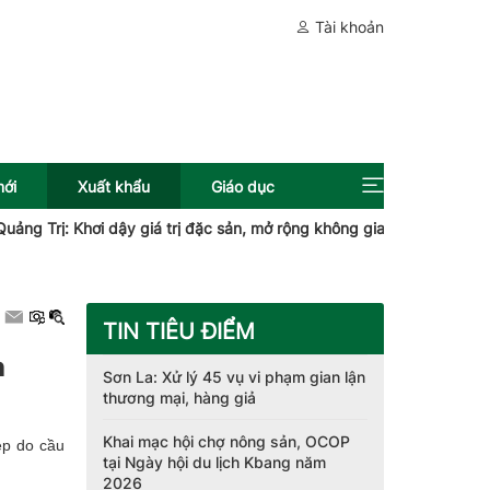
Tài khoản
mới
Xuất khẩu
Giáo dục
ị: Khơi dậy giá trị đặc sản, mở rộng không gian phát triển
Quy đ
TIN TIÊU ĐIỂM
h
Sơn La: Xử lý 45 vụ vi phạm gian lận
thương mại, hàng giả
Khai mạc hội chợ nông sản, OCOP
ép do cầu
tại Ngày hội du lịch Kbang năm
2026