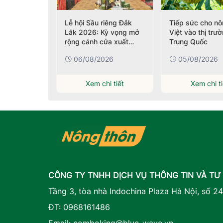
 Kết nối
Lễ hội Sầu riêng Đắk
Tiếp sức cho n
, đưa sản
Lắk 2026: Kỳ vọng mở
Việt vào thị trư
uỗi xuất
rộng cánh cửa xuất
Trung Quốc
khẩu
026
06/08/2026
05/08/2026
i tiết
Xem chi tiết
Xem chi ti
CÔNG TY TNHH DỊCH VỤ THÔNG TIN VÀ TƯ
Tầng 3, tòa nhà Indochina Plaza Hà Nội, số 2
ĐT:
0968161486