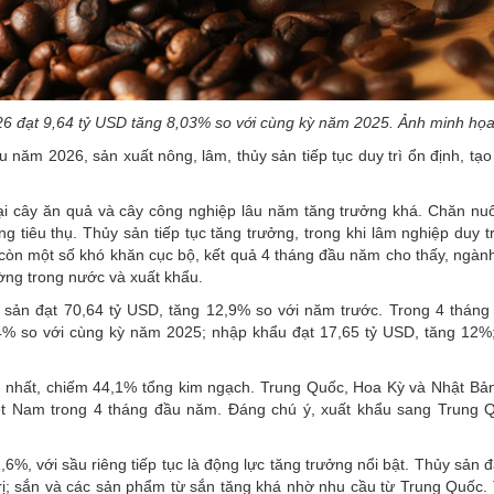
6 đạt 9,64 tỷ USD tăng 8,03% so với cùng kỳ năm 2025. Ảnh minh họ
u năm 2026, sản xuất nông, lâm, thủy sản tiếp tục duy trì ổn định, tạ
oại cây ăn quả và cây công nghiệp lâu năm tăng trưởng khá. Chăn nuôi
ng tiêu thụ. Thủy sản tiếp tục tăng trưởng, trong khi lâm nghiệp duy t
ù còn một số khó khăn cục bộ, kết quả 4 tháng đầu năm cho thấy, ngàn
ờng trong nước và xuất khẩu.
 sản đạt 70,64 tỷ USD, tăng 12,9% so với năm trước. Trong 4 thán
,4% so với cùng kỳ năm 2025; nhập khẩu đạt 17,65 tỷ USD, tăng 12%
ớn nhất, chiếm 44,1% tổng kim ngạch. Trung Quốc, Hoa Kỳ và Nhật Bản 
iệt Nam trong 4 tháng đầu năm. Đáng chú ý, xuất khẩu sang Trung 
, với sầu riêng tiếp tục là động lực tăng trưởng nổi bật. Thủy sản đ
rị; sắn và các sản phẩm từ sắn tăng khá nhờ nhu cầu từ Trung Quốc. 