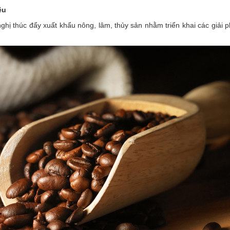
ều
nghị thúc đẩy
xuất khẩu nông, lâm, thủy sản
nhằm triển khai các giải 