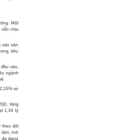
vững. Một
 vẫn chịu
a vào sản
ợng, tiêu
í đầu vào,
iều ngành
hẽ.
 2,15% so
USD, tăng
t 1,34 tỷ
 theo dõi
ng tâm, mở
, đa dạng