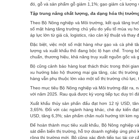
đó, gỗ và sản phẩm gỗ giảm 1,1%; gạo giảm cả lượng và
Tập trung nâng chất lượng, đa dạng hóa thị trườn
Theo Bộ Nông nghiệp và Môi trường, kết quả
tăng trư
số mặt hàng tăng trưởng chủ yếu do yếu tố mùa vụ hoặc
áp lực lớn từ giá cả, logistics, rào cản kỹ thuật và thay
Đặc biệt, việc một số mặt hàng như gạo và cà phê tă
lượng và xuất khẩu thô đang bộc lộ hạn chế. Trong bối
chuẩn, thương hiệu, khả năng truy xuất nguồn gốc và giá
Bộ cũng cảnh báo hàng loạt thách thức trong thời gian 
xu hướng bảo hộ thương mại gia tăng, các thị trường 
hàng vẫn phụ thuộc lớn vào một số thị trường chủ lực, tr
Theo mục tiêu Bộ Nông nghiệp và Môi trường đặt ra, 
với năm 2025. Rau quả được kỳ vọng tiếp tục duy trì đ
Xuất khẩu thủy sản phấn đấu đạt hơn 12 tỷ USD, tă
3,65%. Đối với các ngành hàng khác, chè dự kiến đạt
USD, tăng 6,3%; sản phẩm chăn nuôi hướng tới kim ng
Để hoàn thành mục tiêu xuất khẩu, Bộ Nông nghiệp và
sát diễn biến thị trường, hỗ trợ doanh nghiệp ứng phó 
rộng thị trường mới. Bộ cũng xác định tiếp tục tái cơ