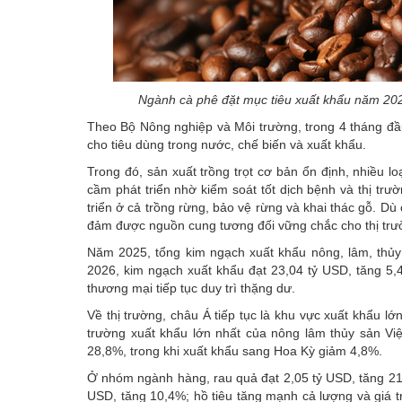
Ngành cà phê đặt mục tiêu xuất khẩu năm 202
Theo
Bộ Nông nghiệp và Môi trường
, trong 4 tháng đầ
cho tiêu dùng trong nước, chế biến và xuất khẩu.
Trong đó, sản xuất trồng trọt cơ bản ổn định, nhiều l
cầm phát triển nhờ kiểm soát tốt dịch bệnh và thị trườ
triển ở cả trồng rừng, bảo vệ rừng và khai thác gỗ. D
đảm được nguồn cung tương đối vững chắc cho thị trư
Năm 2025, tổng kim ngạch xuất khẩu nông, lâm, thủy
2026, kim ngạch xuất khẩu đạt 23,04 tỷ USD, tăng 5
thương mại tiếp tục duy trì thặng dư.
Về thị trường, châu Á tiếp tục là khu vực xuất khẩu l
trường xuất khẩu lớn nhất của nông lâm thủy sản V
28,8%, trong khi xuất khẩu sang Hoa Kỳ giảm 4,8%.
Ở nhóm ngành hàng, rau quả đạt 2,05 tỷ USD, tăng 21,6%
USD, tăng 10,4%; hồ tiêu tăng mạnh cả lượng và giá t