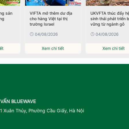
ông sản
VIFTA mở thêm dư địa
UKVFTA thúc đẩy h
ờng
cho hàng Việt tại thị
sinh thái phát triển 
trường Israel
vững từ ngành gỗ
04/08/2026
04/08/2026
ết
Xem chi tiết
Xem chi tiết
 VẤN BLUEWAVE
41 Xuân Thủy, Phường Cầu Giấy, Hà Nội