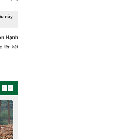
ều này
ễn Hạnh
 liên kết