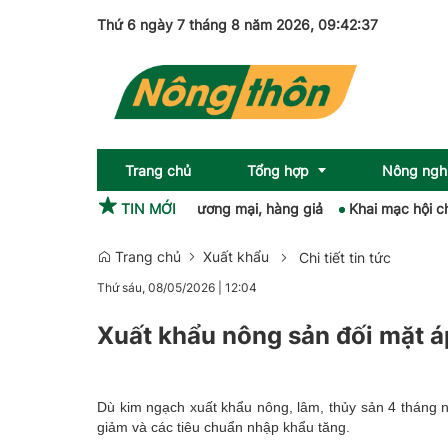
Thứ 6 ngày 7 tháng 8 năm 2026
, 09:42:38
Trang chủ
Tổng hợp
Nông ngh
5 vụ vi phạm gian lận thương mại, hàng giả
TIN MỚI
Khai mạc hội chợ nôn
Trang chủ
Xuất khẩu
Chi tiết tin tức
Sức khỏe
OCOP
Thứ sáu, 08/05/2026
|
12:04
Pháp luật
Xuất khẩu nông sản đối mặt áp
Giải trí
Emagazine
Dù kim ngạch xuất khẩu nông, lâm, thủy sản 4 tháng 
giảm và các tiêu chuẩn nhập khẩu tăng.