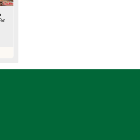
ệ
Đơn giản hóa cấp mã số
Sầu riêng tươi Việt Nam
bền
vùng trồng, tăng tốc
chinh phục thị trường
xuất khẩu nông sản
Ấn Độ
04/08/2026
04/08/2026
Xem chi tiết
Xem chi tiết