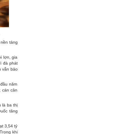
a
o nền tảng
 lợn, gia
rì đà phát
h vẫn bảo
g đầu năm
; cán cân
là ba thị
Quốc tăng
ạt 3,54 tỷ
Trong khi