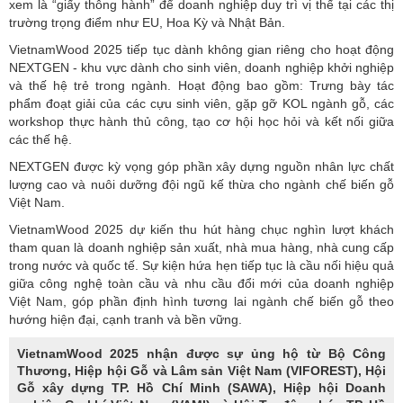
VietnamWood 2025 tiếp tục dành không gian riêng cho hoạt động
NEXTGEN - khu vực dành cho sinh viên, doanh nghiệp khởi nghiệp
và thế hệ trẻ trong ngành. Hoạt động bao gồm: Trưng bày tác
phẩm đoạt giải của các cựu sinh viên, gặp gỡ KOL ngành gỗ, các
workshop thực hành thủ công, tạo cơ hội học hỏi và kết nối giữa
các thế hệ.
NEXTGEN được kỳ vọng góp phần xây dựng nguồn nhân lực chất
lượng cao và nuôi dưỡng đội ngũ kế thừa cho ngành chế biến gỗ
Việt Nam.
VietnamWood 2025 dự kiến thu hút hàng chục nghìn lượt khách
tham quan là doanh nghiệp sản xuất, nhà mua hàng, nhà cung cấp
trong nước và quốc tế. Sự kiện hứa hẹn tiếp tục là cầu nối hiệu quả
giữa công nghệ toàn cầu và nhu cầu đổi mới của
doanh nghiệp
Việt Nam, góp phần định hình tương lai ngành chế biến gỗ theo
hướng hiện đại, cạnh tranh và bền vững.
VietnamWood 2025 nhận được sự ủng hộ từ Bộ Công
Thương, Hiệp hội Gỗ và Lâm sản Việt Nam (VIFOREST), Hội
Gỗ xây dựng TP. Hồ Chí Minh (SAWA), Hiệp hội Doanh
nghiệp Cơ khí Việt Nam (VAMI) và Hội Tự động hóa TP. Hồ
Chí Minh (HAuA). Sự đồng hành này khẳng định vai trò của