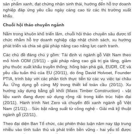
nghiệp đáp ứng yêu cầu ngày càng cao từ các thị trường xuất
khẩu.
Chuỗi hội thảo chuyên ngành
Nằm trong khuôn khổ triển lãm, chuỗi hội thảo chuyên sâu được tổ
chức nhằm hỗ trợ doanh nghiệp cập nhật chính sách, xu hướng
phát triển và chia sẻ giải pháp nâng cao năng lực cạnh tranh.
Các chủ đề đáng chú ý gồm: Tái định vị ngành gỗ Việt Nam theo
mô hình ODM (19/11) - giải pháp nâng cao giá trị gia tăng, giảm
phụ thuộc xuất khẩu truyền thống; hống bán phá giá, EUDR, CE và
yêu cầu tuân thủ của EU (20/11), do ông David Holvoet, Founder
PTIA, trình bày với các phân tích thực tiễn từ các vụ việc tại châu
Âu. Ứng dụng gỗ cứng Mỹ trong thiết kế toàn cầu (20/11). Xu
hướng xây dựng bằng gỗ khối (Mass Timber Construction) - vật
liệu xanh đang được sử dụng rộng rãi trong kiến trúc hiện đại
(20/11). Hành trình Net Zero và chuyển đổi xanh ngành gỗ Việt
Nam (21/11)... Sức bật năng suất từ công nghệ - Giải mã kỹ thuật
ngành gỗ (22/11).
Theo đại diện Ban Tổ chức, các phiên thảo luận năm nay tập trung
nhiều vào tính tuân thủ và phát triển bền vững - hai yếu tố được
xem là “giấy thông hành” để doanh nghiệp duy trì vị thế tại các thị
trường trọng điểm như EU, Hoa Kỳ và Nhật Bản.