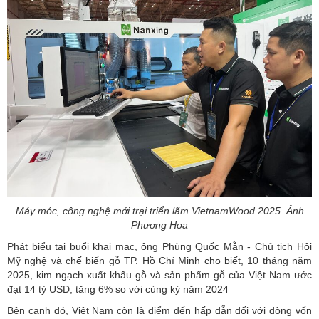
Máy móc, công nghệ mới trại triển lãm VietnamWood 2025. Ảnh
Phương Hoa
Phát biểu tại buổi khai mạc, ông Phùng Quốc Mẫn - Chủ tịch Hội
Mỹ nghệ và chế biến gỗ TP. Hồ Chí Minh cho biết, 10 tháng năm
2025, kim ngạch xuất khẩu gỗ và sản phẩm gỗ của Việt Nam ước
đạt 14 tỷ USD, tăng 6% so với cùng kỳ năm 2024
Bên cạnh đó, Việt Nam còn là điểm đến hấp dẫn đối với dòng vốn
FDI. Ngành chế biến gỗ đã ghi nhận số lượng dự án mới tăng
khoảng 7% trong năm 2024 so với năm trước và đặc biệt, vốn đăng