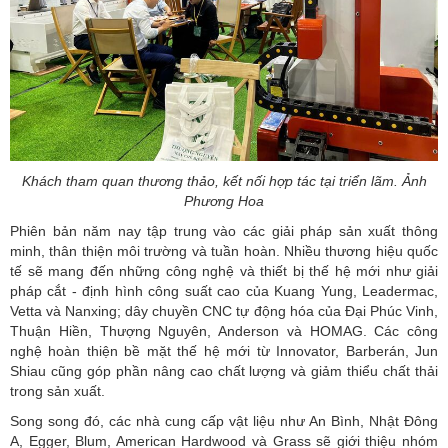
Khách tham quan thương thảo, kết nối hợp tác tại triển lãm. Ảnh
Phương Hoa
Phiên bản năm nay tập trung vào các giải pháp sản xuất thông
minh, thân thiện môi trường và tuần hoàn. Nhiều thương hiệu quốc
tế sẽ mang đến những công nghệ và thiết bị thế hệ mới như giải
pháp cắt - định hình công suất cao của Kuang Yung, Leadermac,
Vetta và Nanxing; dây chuyền CNC tự động hóa của Đại Phúc Vinh,
Thuận Hiền, Thượng Nguyên, Anderson và HOMAG. Các công
nghệ hoàn thiện bề mặt thế hệ mới từ Innovator, Barberán, Jun
Shiau cũng góp phần nâng cao chất lượng và giảm thiểu chất thải
trong sản xuất.
Song song đó, các nhà cung cấp vật liệu như An Bình, Nhật Đông
A, Egger, Blum, American Hardwood và Grass sẽ giới thiệu nhóm
sản phẩm xanh, đạt chứng nhận sinh thái, hướng đến hỗ trợ doanh