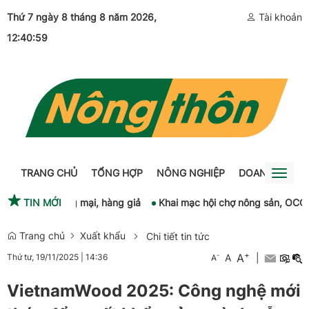
Thứ 7 ngày 8 tháng 8 năm 2026
, 12:41:00
Tài khoản
TRANG CHỦ
TỔNG HỢP
NÔNG NGHIỆP
DOANH NGHIỆ
Toggl
naviga
an lận thương mại, hàng giả
TIN MỚI
Khai mạc hội chợ nông sản, OCOP tại
Trang chủ
Xuất khẩu
Chi tiết tin tức
+
A
-
A
|
Thứ tư, 19/11/2025
|
14:36
A
VietnamWood 2025: Công nghệ mới
thúc đẩy xuất khẩu của ngành gỗ