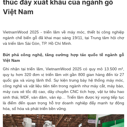
Việt Nam
VietnamWood 2025 - triển lãm về máy móc, thiết bị công nghiệp
ngành chế biến gỗ đã khai mạc sáng 19/11, tại Trung tâm hội chợ
và triển lãm Sài Gòn, TP. Hồ Chí Minh.
Bứt phá công nghệ, tăng cường hợp tác quốc tế ngành gỗ
Việt Nam
Ghi nhận tại
triển lãm
, VietnamWood 2025 có quy mô 13.500 m²,
quy tụ hơn 320 đơn vị triển lãm với gần 800 gian hàng đến từ 27
quốc gia và vùng lãnh thổ. Sự kiện trưng bày hệ thống
máy móc
,
công nghệ và vật liệu tiên tiến trong ngành như máy cắt, máy bào,
máy cưa xẻ tốc độ cao, dây chuyền CNC tích hợp, vật tư tiêu hao
sinh thái, MDF, ván dăm, ván ép… Triển lãm được kỳ vọng tiếp tục
là điểm đến quan trọng hỗ trợ doanh nghiệp đẩy mạnh tự động
hóa, số hóa và phát triển bền vững.