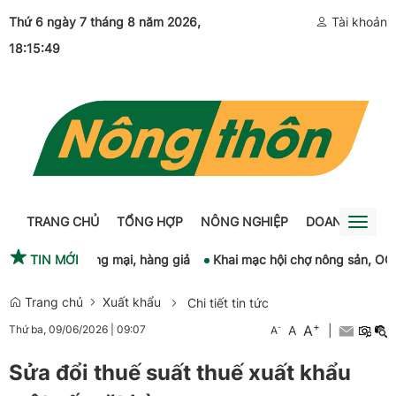
Thứ 6 ngày 7 tháng 8 năm 2026
,
Tài khoản
18:15:50
TRANG CHỦ
TỔNG HỢP
NÔNG NGHIỆP
DOANH NGHIỆ
Toggl
naviga
 gian lận thương mại, hàng giả
TIN MỚI
Khai mạc hội chợ nông sản, OCOP
Trang chủ
Xuất khẩu
Chi tiết tin tức
+
A
-
A
|
Thứ ba, 09/06/2026
|
09:07
A
Sửa đổi thuế suất thuế xuất khẩu