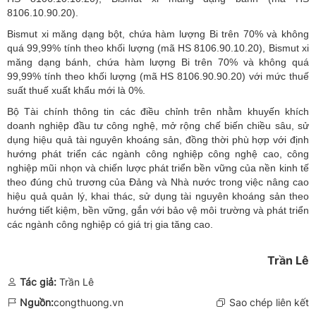
8106.10.90.20).
Bismut xi măng dạng bột, chứa hàm lượng Bi trên 70% và không
quá 99,99% tính theo khối lượng (mã HS 8106.90.10.20), Bismut xi
măng dạng bánh, chứa hàm lượng Bi trên 70% và không quá
99,99% tính theo khối lượng (mã HS 8106.90.90.20) với mức thuế
suất thuế xuất khẩu mới là 0%.
Bộ Tài chính
thông tin các điều chỉnh trên nhằm khuyến khích
doanh nghiệp đầu tư công nghệ, mở rộng chế biến chiều sâu, sử
dụng hiệu quả
tài nguyên khoáng sản
, đồng thời phù hợp với định
hướng phát triển các ngành công nghiệp công nghệ cao, công
nghiệp mũi nhọn và chiến lược phát triển bền vững của nền kinh tế
theo đúng chủ trương của Đảng và Nhà nước trong việc nâng cao
hiệu quả quản lý, khai thác, sử dụng tài nguyên khoáng sản theo
hướng tiết kiệm, bền vững, gắn với bảo vệ môi trường và phát triển
các ngành công nghiệp có giá trị gia tăng cao.
Trần Lê
Tác giả:
Trần Lê
Nguồn:
congthuong.vn
Sao chép liên kết