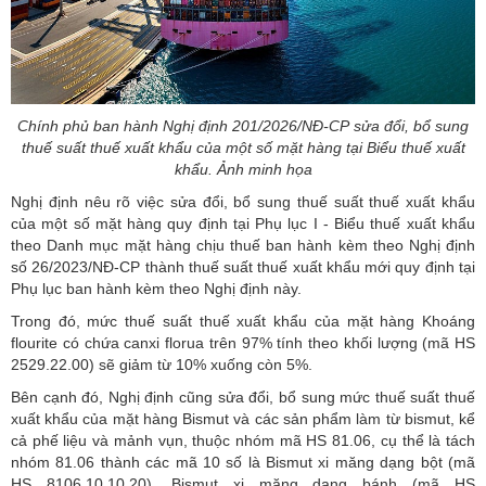
Chính phủ ban hành Nghị định 201/2026/NĐ-CР sửa đổi, bổ sung
thuế suất thuế xuất khẩu của một số mặt hàng tại Biểu thuế xuất
khẩu. Ảnh minh họa
Nghị định nêu rõ việc sửa đổi, bổ sung thuế suất thuế xuất khẩu
của một số mặt hàng quy định tại Phụ lục I - Biểu thuế xuất khẩu
theo Danh mục mặt hàng chịu thuế ban hành kèm theo Nghị định
số 26/2023/NĐ-CP thành thuế suất thuế xuất khẩu mới quy định tại
Phụ lục ban hành kèm theo Nghị định này.
Trong đó, mức thuế suất thuế xuất khẩu của mặt hàng Khoáng
flourite có chứa canxi florua trên 97% tính theo khối lượng (mã HS
2529.22.00) sẽ giảm từ 10% xuống còn 5%.
Bên cạnh đó, Nghị định cũng sửa đổi, bổ sung mức thuế suất thuế
xuất khẩu của mặt hàng Bismut và các sản phẩm làm từ bismut, kể
cả phế liệu và mảnh vụn, thuộc nhóm mã HS 81.06, cụ thể là tách
nhóm 81.06 thành các mã 10 số là Bismut xi măng dạng bột (mã
HS 8106.10.10.20), Bismut xi măng dạng bánh (mã HS