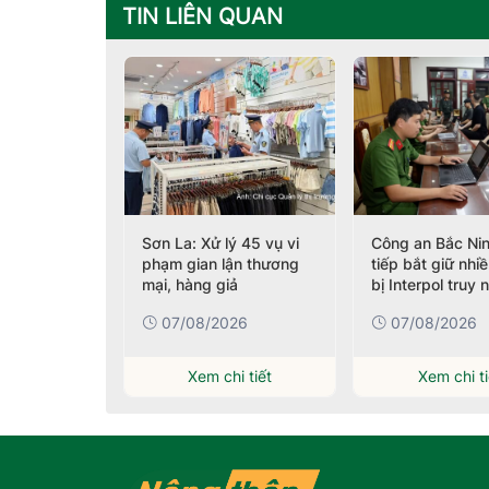
TIN LIÊN QUAN
 hiện cơ sở
Sơn La: Xử lý 45 vụ vi
Công an Bắc Nin
hời trang
phạm gian lận thương
tiếp bắt giữ nhi
n hiệu quy
mại, hàng giả
bị Interpol truy 
026
07/08/2026
07/08/2026
i tiết
Xem chi tiết
Xem chi ti