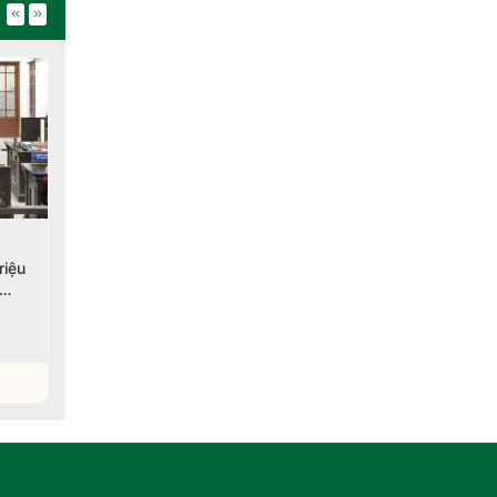
Lâm Đồng: Khởi tố 13
Lạng Sơn tăng cường
riệu
vụ, 11 bị can liên quan
kiểm tra, xử lý hàng giả,
đến quyền sở hữu trí
thực phẩm bẩn
tuệ
07/08/2026
06/08/2026
Xem chi tiết
Xem chi tiết