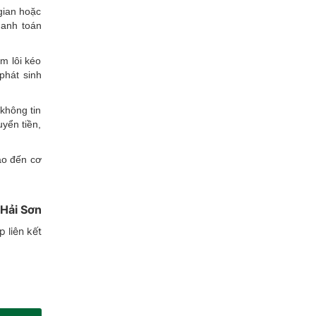
 gian hoặc
hanh toán
m lôi kéo
phát sinh
không tin
yển tiền,
áo đến cơ
Hải Sơn
 liên kết