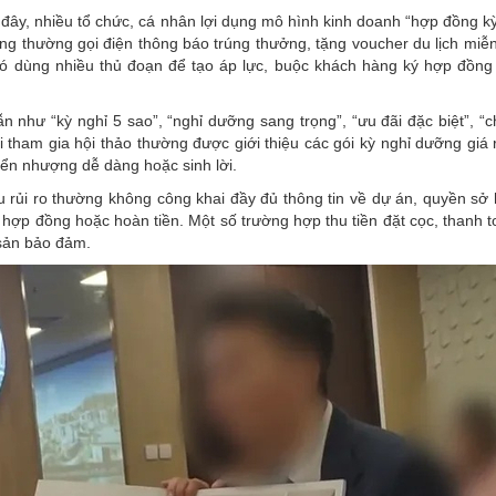
n đây, nhiều tổ chức, cá nhân lợi dụng mô hình kinh doanh “hợp đồng k
g thường gọi điện thông báo trúng thưởng, tặng voucher du lịch miễn
 đó dùng nhiều thủ đoạn để tạo áp lực, buộc khách hàng ký hợp đồng
 như “kỳ nghỉ 5 sao”, “nghỉ dưỡng sang trọng”, “ưu đãi đặc biệt”, “ch
 tham gia hội thảo thường được giới thiệu các gói kỳ nghỉ dưỡng giá r
ển nhượng dễ dàng hoặc sinh lời.
 rủi ro thường không công khai đầy đủ thông tin về dự án, quyền sở 
y hợp đồng hoặc hoàn tiền. Một số trường hợp thu tiền đặt cọc, thanh 
 sản bảo đảm.