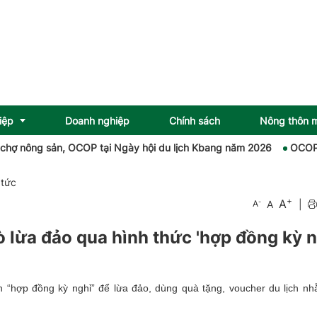
iệp
Doanh nghiệp
Chính sách
Nông thôn 
ông sản, OCOP tại Ngày hội du lịch Kbang năm 2026
OCOP Quảng 
 tức
+
A
-
A
|
A
 lừa đảo qua hình thức 'hợp đồng kỳ n
 “hợp đồng kỳ nghỉ” để lừa đảo, dùng quà tặng, voucher du lịch n