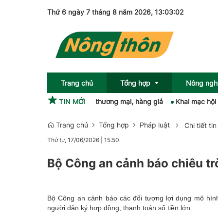
Thứ 6 ngày 7 tháng 8 năm 2026
, 13:03:03
Trang chủ
Tổng hợp
Nông ngh
 45 vụ vi phạm gian lận thương mại, hàng giả
TIN MỚI
Khai mạc hội chợ n
Trang chủ
Tổng hợp
Pháp luật
Chi tiết tin
Sức khỏe
OCOP
Thứ tư, 17/06/2026
|
15:50
Pháp luật
Bộ Công an cảnh báo chiêu trò
Giải trí
Emagazine
Bộ Công an cảnh báo các đối tượng lợi dụng mô hình
người dân ký hợp đồng, thanh toán số tiền lớn.