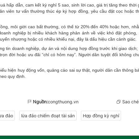
á hấp dẫn, cam kết kỳ nghỉ 5 sao, sinh lời cao, giá trị tăng theo thời
ân viên tư vấn thường thúc ép ký hợp đồng, yêu cầu đặt cọc hoặc t
ồng, môi giới cao bất thường, có thể từ 20% đến 40% hoặc hơn, nhằ
doanh nghiệp bị nhiều khách hàng phản ánh về việc khó đặt phòng, 
uyển nhượng hoặc có nhiều khiếu nại, đây là dấu hiệu cần cảnh giác.
g tin doanh nghiệp, dự án và nội dung hợp đồng trước khi giao dịch; 
trọn đời hoặc ưu đãi “chỉ có hôm nay”. Người dân tuyệt đối không chu
biểu hiện huy động vốn,
quảng cáo sai sự thật
, người dân cần thông b
heo quy định.
Nguồn:
congthuong.vn
Sao chép
lừa đảo
lừa đảo chiếm đoạt tài sản
Hợp đồng kỳ nghỉ