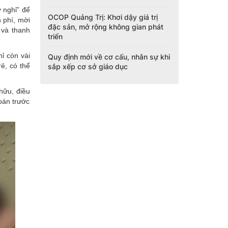
ỳ nghỉ” để
OCOP Quảng Trị: Khơi dậy giá trị
 phí, mời
đặc sản, mở rộng không gian phát
 và thanh
triển
ỉ còn vài
Quy định mới về cơ cấu, nhân sự khi
ẻ, có thể
sắp xếp cơ sở giáo dục
hữu, điều
toán trước