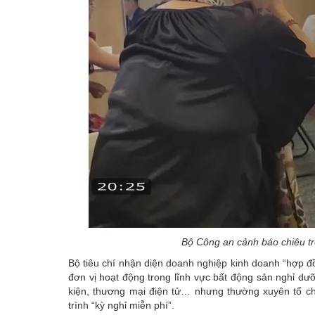
Bộ Công an cảnh báo chiêu tr
Bộ tiêu chí nhận diện doanh nghiệp kinh doanh “
hợp
đ
đơn vị hoạt động trong lĩnh vực bất động sản nghỉ dưỡn
kiện, thương mại điện tử… nhưng thường xuyên tổ ch
trình “kỳ nghỉ miễn phí”.