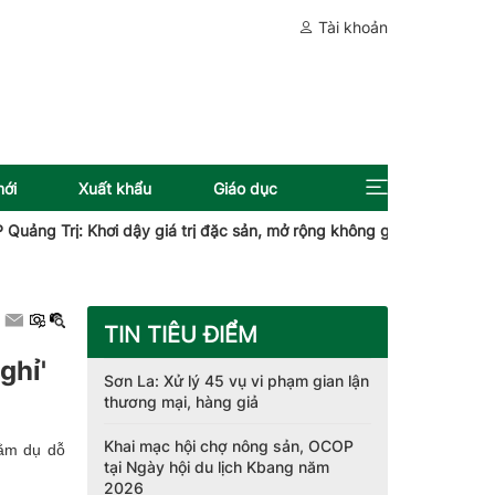
Tài khoản
mới
Xuất khẩu
Giáo dục
Trị: Khơi dậy giá trị đặc sản, mở rộng không gian phát triển
Quy
TIN TIÊU ĐIỂM
ghỉ'
Sơn La: Xử lý 45 vụ vi phạm gian lận
thương mại, hàng giả
Khai mạc hội chợ nông sản, OCOP
hằm dụ dỗ
tại Ngày hội du lịch Kbang năm
2026