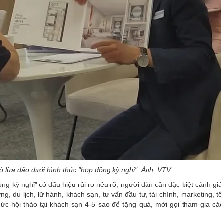
ò lừa đảo dưới hình thức "hợp đồng kỳ nghỉ". Ảnh: VTV
ồng kỳ
nghỉ
” có dấu hiệu rủi ro nêu rõ, người dân cần đặc biệt cảnh gi
g, du lịch, lữ hành, khách sạn, tư vấn đầu tư, tài chính, marketing, 
ức hội thảo tại khách sạn 4-5 sao để tặng quà, mời gọi tham gia c