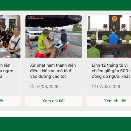
h liên
Xử phạt nam thanh niên
Lĩnh 12 tháng tù vì
ều người
điều khiển xe mô tô đi
chiếm giữ gần 500 t
nã
vào đường cao tốc
đồng do người khác
chuyển nhầm
07/08/2026
07/08/2026
ết
Xem chi tiết
Xem chi tiết