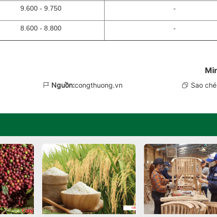
9.600 - 9.750
-
8.600 - 8.800
-
Mi
Nguồn:
congthuong.vn
Sao chép