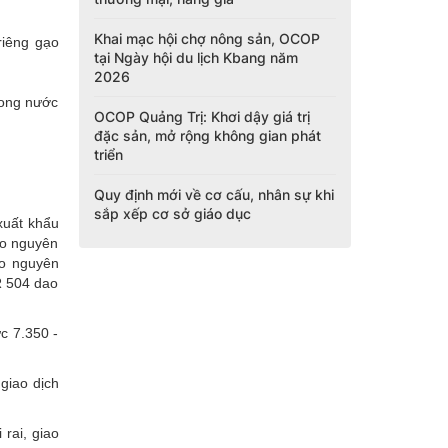
Khai mạc hội chợ nông sản, OCOP
riêng gạo
tại Ngày hội du lịch Kbang năm
2026
rong nước
OCOP Quảng Trị: Khơi dậy giá trị
đặc sản, mở rộng không gian phát
triển
Quy định mới về cơ cấu, nhân sự khi
sắp xếp cơ sở giáo dục
xuất khẩu
ạo nguyên
ạo nguyên
R 504 dao
c 7.350 -
giao dịch
rai, giao