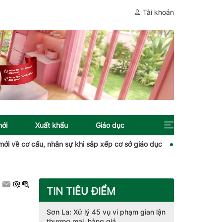
Tài khoản
mới
Xuất khẩu
Giáo dục
về cơ cấu, nhân sự khi sắp xếp cơ sở giáo dục
Giá cà phê giảm d
TIN TIÊU ĐIỂM
Sơn La: Xử lý 45 vụ vi phạm gian lận
thương mại, hàng giả