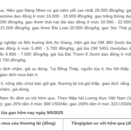
 qua. Hiện gạo Nàng Nhen có giá niêm yết cao nhất 28.000 đồng/kg; g
asmine dao động ở mức 16.000 - 18.000 đồng/kg; gạo trắng thông d
00 đồng/kg; gạo thơm thái hạt dài dao động ở mức 20.000 - 22.000
21.000 đồng/kg; gạo thơm Đài Loan 20.000 đồng/kg; gạo Sóc Thái g
 nghiệp và Môi trường tỉnh An Giang, hiện giá lúa OM 380 (tươi) d
 dao động ở mức 5.400 - 5.700 đồng/kg; giá lúa OM 5451 (tươi)dao
ốc 6.800 - 7.000 đồng/kg; giá lúa Đài Thơm 8 (tươi) dao động ở mố
6.750 đồng/kg.
 dịch chậm, giá xu đứng. Tại Đồng Tháp, nguồn lúa ít, thu hồi thấp, 
iao dịch mua bán ít.
, nông dân chóa bán giữ giá, thương lái trả giá thấp, giao dịch vắng.
 chậm, giá đứng.
 Nam ổn định so với hôm qua. Theo Hiệp hội Lương thực Việt Nam (V
ấn); gạo 25% tấm ở mức 368 USD/tấn; gạo 100% tấm ở mức 323 USD/t
 lúa gạo hôm nay ngày 9/5/2025
á mua của thương lái (đồng)
Tăng/giảm so với hôm qua (đ