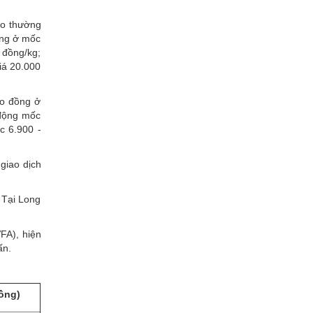
ạo thường
ụng ở mốc
 đồng/kg;
iá 20.000
ao đồng ở
 động mốc
c 6.900 -
giao dịch
 Tại Long
FA), hiện
ấn.
ồng)