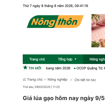
Thứ 7 ngày 8 tháng 8 năm 2026
, 09:41:16
Trang chủ
Tổng hợp
Nông ngh
COP tại Ngày hội du lịch Kbang năm 2026
TIN MỚI
OCOP Quảng Trị: Khơi d
Trang chủ
Nông nghiệp
Chi tiết tin tức
Sức khỏe
OCOP
Thứ sáu, 09/05/2025
|
11:23
Pháp luật
Giá lúa gạo hôm nay ngày 9/5
Giải trí