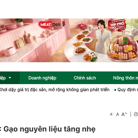
iệp
Doanh nghiệp
Chính sách
Nông thôn 
ậy giá trị đặc sản, mở rộng không gian phát triển
Quy định mới 
+
A
-
A
|
A
: Gạo nguyên liệu tăng nhẹ