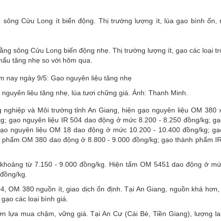
sông Cửu Long ít biến động. Thị trường lượng ít, lúa gạo bình ổn, 
ằng sông Cửu Long biến động nhẹ. Thị trường lượng ít, gạo các loại t
khẩu tăng nhẹ so với hôm qua.
nguyên liệu tăng nhẹ, lúa tươi chững giá. Ảnh: Thanh Minh.
 nghiệp và Môi trường tỉnh An Giang, hiện gạo nguyên liệu OM 380 
g; gạo nguyên liệu IR 504 dao động ở mức 8.200 - 8.250 đồng/kg; g
 gạo nguyên liệu OM 18 dao động ở mức 10.200 - 10.400 đồng/kg; g
nh phẩm OM 380 dao động ở 8.800 - 9.000 đồng/kg; gạo thành phẩm I
khoảng từ 7.150 - 9.000 đồng/kg. Hiện tấm OM 5451 dao động ở mứ
 đồng/kg.
4, OM 380 nguồn ít, giao dịch ổn định. Tại An Giang, nguồn khá hơn, 
gạo các loại bình giá.
n lựa mua chậm, vững giá. Tại An Cư (Cái Bè, Tiền Giang), lượng lai 