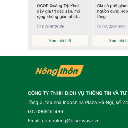
i chợ nông
OCOP Quảng Trị: Khơi
Giá cà phê giảm
ại Ngày hội
dậy giá trị đặc sản, mở
nguồn cung Rob
ng năm
rộng không gian phát
tăng
triển
26
07/08/2026
07/08/2026
i tiết
Xem chi tiết
Xem chi ti
CÔNG TY TNHH DỊCH VỤ THÔNG TIN VÀ TƯ
Tầng 3, tòa nhà Indochina Plaza Hà Nội, số 2
ĐT:
0968161486
Email:
comboking@blue-wave.vn