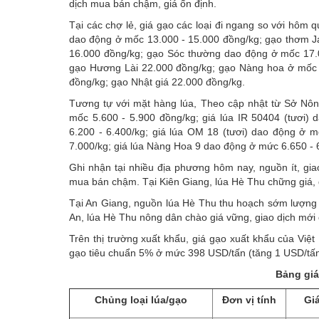
dịch mua bán chậm, giá ổn định.
Tại các chợ lẻ, giá gạo các loại đi ngang so với hôm
dao động ở mốc 13.000 - 15.000 đồng/kg; gạo thơm J
16.000 đồng/kg; gạo Sóc thường dao động ở mốc 17.0
gạo Hương Lài 22.000 đồng/kg; gạo Nàng hoa ở mốc 
đồng/kg; gạo Nhật giá 22.000 đồng/kg.
Tương tự với mặt hàng lúa, Theo cập nhật từ Sở Nông
mốc 5.600 - 5.900 đồng/kg; giá lúa IR 50404 (tươi)
6.200 - 6.400/kg; giá lúa OM 18 (tươi) dao động ở m
7.000/kg; giá lúa Nàng Hoa 9 dao động ở mức 6.650 - 
Ghi nhận tại nhiều địa phương hôm nay, nguồn ít, giao
mua bán chậm. Tại Kiên Giang, lúa Hè Thu chững giá, g
Tại An Giang, nguồn lúa Hè Thu thu hoạch sớm lượng ít
An, lúa Hè Thu nông dân chào giá vững, giao dịch mới
Trên thị trường xuất khẩu,
giá gạo xuất khẩu
của Việt
gạo tiêu chuẩn 5% ở mức 398 USD/tấn (tăng 1 USD/t
Bảng giá
Chủng loại lúa/gạo
Đơn vị tính
Gi