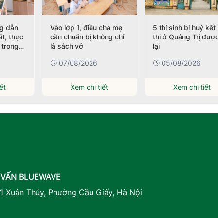
g dẫn
Vào lớp 1, điều cha mẹ
5 thí sinh bị huỷ kết
ất, thực
cần chuẩn bị không chỉ
thi ở Quảng Trị được
 trong
là sách vở
lại
07/08/2026
05/08/2026
ết
Xem chi tiết
Xem chi tiết
 VẤN BLUEWAVE
41 Xuân Thủy, Phường Cầu Giấy, Hà Nội