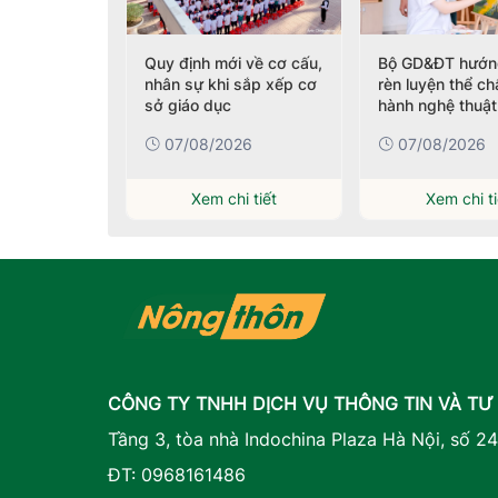
sắp xếp
Quy định mới về cơ cấu,
Bộ GD&ĐT hướn
rường học
nhân sự khi sắp xếp cơ
rèn luyện thể ch
m 742 đầu
sở giáo dục
hành nghệ thuật
nhà trường
26
07/08/2026
07/08/2026
i tiết
Xem chi tiết
Xem chi ti
CÔNG TY TNHH DỊCH VỤ THÔNG TIN VÀ TƯ
Tầng 3, tòa nhà Indochina Plaza Hà Nội, số 2
ĐT:
0968161486