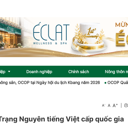
iệp
Doanh nghiệp
Chính sách
Nông thôn 
 OCOP tại Ngày hội du lịch Kbang năm 2026
OCOP Quảng Trị: Khơi
+
A
-
A
|
A
 Trạng Nguyên tiếng Việt cấp quốc gia