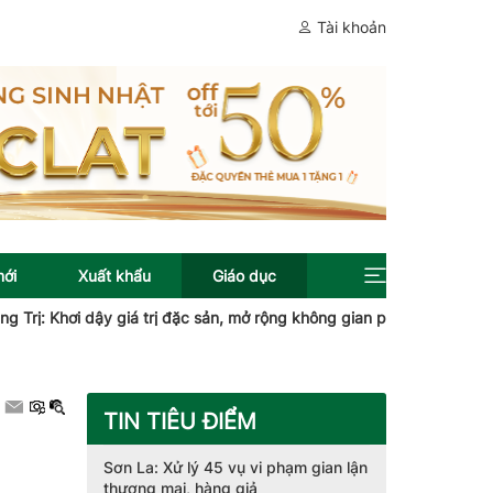
Tài khoản
mới
Xuất khẩu
Giáo dục
 dậy giá trị đặc sản, mở rộng không gian phát triển
Quy định mới
TIN TIÊU ĐIỂM
Sơn La: Xử lý 45 vụ vi phạm gian lận
thương mại, hàng giả