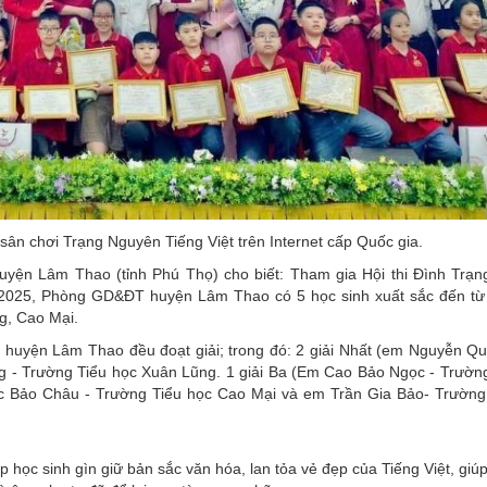
 sân chơi Trạng Nguyên Tiếng Việt trên Internet cấp Quốc gia.
n Lâm Thao (tỉnh Phú Thọ) cho biết: Tham gia Hội thi Đình Trạ
 - 2025, Phòng GD&ĐT huyện Lâm Thao có 5 học sinh xuất sắc đến từ
g, Cao Mại.
T huyện Lâm Thao đều đoạt giải; trong đó: 2 giải Nhất (em Nguyễn Qu
- Trường Tiểu học Xuân Lũng. 1 giải Ba (Em Cao Bảo Ngọc - Trường
c Bảo Châu - Trường Tiểu học Cao Mại và em Trần Gia Bảo- Trường
học sinh gìn giữ bản sắc văn hóa, lan tỏa vẻ đẹp của Tiếng Việt, giúp