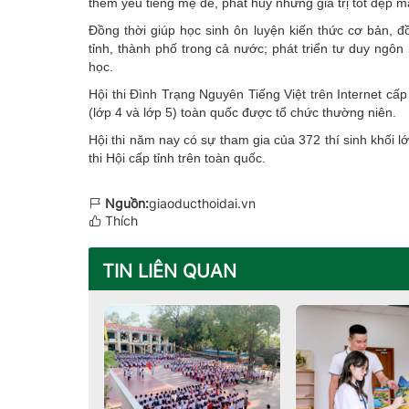
thêm yêu tiếng mẹ đẻ, phát huy những giá trị tốt đẹp m
Đồng thời giúp học sinh ôn luyện kiến thức cơ bản, đ
tỉnh, thành phố trong cả nước; phát triển tư duy ngôn 
học.
Hội thi Đình Trạng Nguyên Tiếng Việt trên Internet cấ
(lớp 4 và lớp 5) toàn quốc được tổ chức thường niên.
Hội thi năm nay có sự tham gia của 372 thí sinh khối l
thi Hội cấp tỉnh trên toàn quốc.
Nguồn:
giaoducthoidai.vn
Thích
TIN LIÊN QUAN