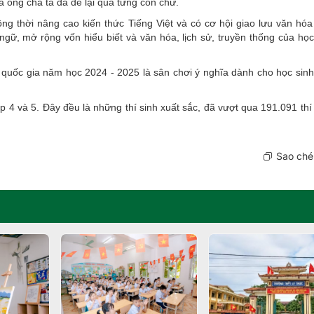
à ông cha ta đã để lại qua từng con chữ.
ồng thời nâng cao kiến thức Tiếng Việt và có cơ hội giao lưu văn hóa
ngữ, mở rộng vốn hiểu biết và văn hóa, lịch sử, truyền thống của học
p quốc gia năm học 2024 - 2025 là sân chơi ý nghĩa dành cho học sinh
ớp 4 và 5. Đây đều là những thí sinh xuất sắc, đã vượt qua 191.091 thí
Sao chép