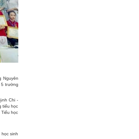
ng Nguyên
 5 trường
ỳnh Chi -
 tiểu học
 Tiểu học
 học sinh