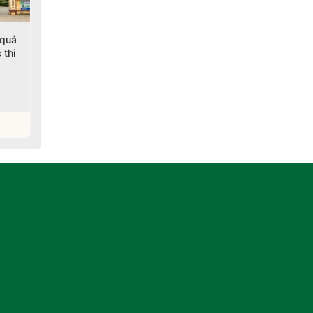
 quả
Sở GD&ĐT TPHCM lấy ý
Giáo dục thường xuyên
 thi
kiến dự thảo các khoản
nâng chất lượng, mở
thu dịch vụ trong trường
rộng cơ hội học tập suốt
công lập
đời
05/08/2026
04/08/2026
Xem chi tiết
Xem chi tiết