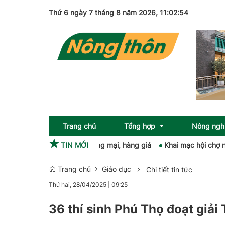
Thứ 6 ngày 7 tháng 8 năm 2026
, 11:02:55
Trang chủ
Tổng hợp
Nông ngh
 phạm gian lận thương mại, hàng giả
TIN MỚI
Khai mạc hội chợ nông sản,
Trang chủ
Giáo dục
Chi tiết tin tức
Sức khỏe
OCOP
Thứ hai, 28/04/2025
|
09:25
Pháp luật
36 thí sinh Phú Thọ đoạt giải
Giải trí