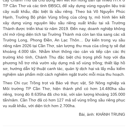
TP Cần Thơ và các tỉnh ĐBSCL để xây dựng vùng nguyên liệu trái
cây xuất khẩu, đặc biệt là sầu riêng. Theo bà Võ Nguyễn Phúc
Hạnh, Trưởng Bộ phận Vùng trồng của công ty, mô hình liên kết
xây dựng vùng nguyên liệu sầu riêng xuất khẩu tại xã Trường
Thành được triển khai từ năm 2019. Đến nay, doanh nghiệp không
chỉ mở rộng diện tích tại Trường Thành mà còn lan tỏa sang các xã
Trường Long, Phong Điền, An Lạc Thôn… Dự kiến trong vụ sầu
riêng năm 2026 tại Cần Thơ, sản lượng thu mua của công ty sẽ đạt
khoảng 4.000 tấn. Nhằm khơi thông rào cản và tiếp cận các thị
trường khó tính, Chánh Thu đặc biệt chú trọng phối hợp với địa
phương hỗ trợ nhà vườn xây dựng mã số vùng trồng; thiết lập hồ
sơ, hướng dẫn kỹ thuật canh tác, quản lý dịch hại và lấy mẫu kiểm
nghiệm sản phẩm một cách nghiêm ngặt trước mỗi mùa thu hoạch.
Theo Chi cục Trồng trọt và Bảo vệ thực vật, Sở Nông nghiệp và
Môi trường TP Cần Thơ, hiện thành phố có hơn 14.480ha sầu
riêng, trong đó 8.635ha đã cho trái, với sản lượng khoảng 105.000
tấn/năm. Cần Thơ đã có hơn 127 mã số vùng trồng sầu riêng phục
vụ xuất khẩu, với diện tích hơn 2.700ha.
Bài, ảnh: KHÁNH TRUNG