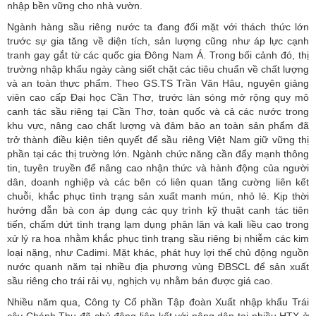
nhập bền vững cho nhà vườn.
Ngành hàng sầu riêng nước ta đang đối mặt với thách thức lớn
trước sự gia tăng về diện tích, sản lượng cũng như áp lực cạnh
tranh gay gắt từ các quốc gia Đông Nam Á. Trong bối cảnh đó, thị
trường nhập khẩu ngày càng siết chặt các tiêu chuẩn về chất lượng
và an toàn thực phẩm. Theo GS.TS Trần Văn Hâu, nguyên giảng
viên cao cấp Đại học Cần Thơ, trước làn sóng mở rộng quy mô
canh tác sầu riêng tại Cần Thơ, toàn quốc và cả các nước trong
khu vực, nâng cao chất lượng và đảm bảo an toàn sản phẩm đã
trở thành điều kiện tiên quyết để sầu riêng Việt Nam giữ vững thị
phần tại các thị trường lớn. Ngành chức năng cần đẩy mạnh thông
tin, tuyên truyền để nâng cao nhận thức và hành động của người
dân, doanh nghiệp và các bên có liên quan tăng cường liên kết
chuỗi, khắc phục tình trạng sản xuất manh mún, nhỏ lẻ. Kịp thời
hướng dẫn bà con áp dụng các quy trình kỹ thuật canh tác tiên
tiến, chấm dứt tình trạng lạm dụng phân lân và kali liều cao trong
xử lý ra hoa nhằm khắc phục tình trạng sầu riêng bị nhiễm các kim
loại nặng, như Cadimi. Mặt khác, phát huy lợi thế chủ động nguồn
nước quanh năm tại nhiều địa phương vùng ĐBSCL để sản xuất
sầu riêng cho trái rải vụ, nghịch vụ nhằm bán được giá cao.
Nhiều năm qua, Công ty Cổ phần Tập đoàn Xuất nhập khẩu Trái
cây Chánh Thu đã chủ động liên kết với nông dân tại nhiều HTX ở