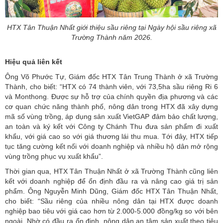
HTX Tân Thuận Nhất giới thiệu sầu riêng tại Ngày hội sầu riêng xã
Trường Thành năm 2026.
Hiệu quả liên kết
Ông Võ Phước Tự, Giám đốc HTX Tân Trung Thành ở xã Trường
Thành, cho biết: “HTX có 74 thành viên, với 73,5ha sầu riêng Ri 6
và Monthong. Được sự hỗ trợ của chính quyền địa phương và các
cơ quan chức năng thành phố, nông dân trong HTX đã xây dựng
mã số vùng trồng, áp dụng sản xuất VietGAP đảm bảo chất lượng,
an toàn và ký kết với Công ty Chánh Thu đưa sản phẩm đi xuất
khẩu, với giá cao so với giá thương lái thu mua. Tới đây, HTX tiếp
tục tăng cường kết nối với doanh nghiệp và nhiều hộ dân mở rộng
vùng trồng phục vụ xuất khẩu”.
Thời gian qua, HTX Tân Thuận Nhất ở xã Trường Thành cũng liên
kết với doanh nghiệp để ổn định đầu ra và nâng cao giá trị sản
phẩm. Ông Nguyễn Minh Dũng, Giám đốc HTX Tân Thuận Nhất,
cho biết: “Sầu riêng của nhiều nông dân tại HTX được doanh
nghiệp bao tiêu với giá cao hơn từ 2.000-5.000 đồng/kg so với bên
ngoài. Nhờ có đầu ra ổn định, nông dân an tâm sản xuất theo tiêu