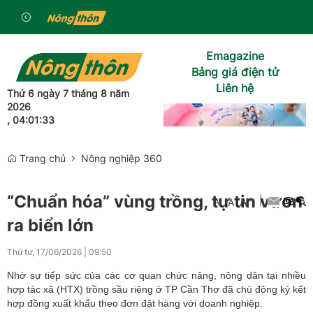
Emagazine
Bảng giá điện tử
Liên hệ
Thứ 6 ngày 7 tháng 8 năm
2026
, 04:01:34
Trang chủ
Nông nghiệp 360
“Chuẩn hóa” vùng trồng, tự tin vươn
+
|
A
-
A
A
ra biển lớn
Thứ tư, 17/06/2026
|
09:50
Nhờ sự tiếp sức của các cơ quan chức năng, nông dân tại nhiều
hợp tác xã (HTX) trồng sầu riêng ở TP Cần Thơ đã chủ động ký kết
hợp đồng xuất khẩu theo đơn đặt hàng với doanh nghiệp.