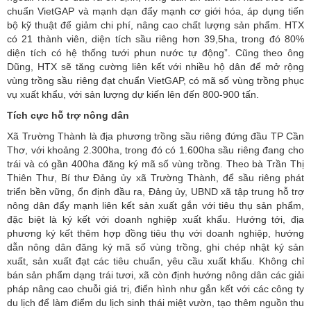
chuẩn VietGAP và mạnh dạn đẩy mạnh cơ giới hóa, áp dụng tiến
bộ kỹ thuật để giảm chi phí, nâng cao chất lượng sản phẩm. HTX
có 21 thành viên, diện tích sầu riêng hơn 39,5ha, trong đó 80%
diện tích có hệ thống tưới phun nước tự động”. Cũng theo ông
Dũng, HTX sẽ tăng cường liên kết với nhiều hộ dân để mở rộng
vùng trồng sầu riêng đạt chuẩn VietGAP, có mã số vùng trồng phục
vụ xuất khẩu, với sản lượng dự kiến lên đến 800-900 tấn.
Tích cực hỗ trợ nông dân
Xã Trường Thành là địa phương trồng sầu riêng đứng đầu TP Cần
Thơ, với khoảng 2.300ha, trong đó có 1.600ha sầu riêng đang cho
trái và có gần 400ha đăng ký mã số vùng trồng. Theo bà Trần Thị
Thiên Thư, Bí thư Đảng ủy xã Trường Thành, để sầu riêng phát
triển bền vững, ổn định đầu ra, Đảng ủy, UBND xã tập trung hỗ trợ
nông dân đẩy mạnh liên kết sản xuất gắn với tiêu thụ sản phẩm,
đặc biệt là ký kết với doanh nghiệp xuất khẩu. Hướng tới, địa
phương ký kết thêm hợp đồng tiêu thụ với doanh nghiệp, hướng
dẫn nông dân đăng ký mã số vùng trồng, ghi chép nhật ký sản
xuất, sản xuất đạt các tiêu chuẩn, yêu cầu xuất khẩu. Không chỉ
bán sản phẩm dạng trái tươi, xã còn định hướng nông dân các giải
pháp nâng cao chuỗi giá trị, điển hình như gắn kết với các công ty
du lịch để làm điểm du lịch sinh thái miệt vườn, tạo thêm nguồn thu