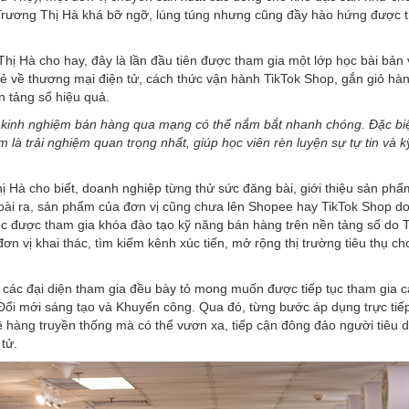
 Trương Thị Hà khá bỡ ngỡ, lúng túng nhưng cũng đầy hào hứng được 
ị Hà cho hay, đây là lần đầu tiên được tham gia một lớp học bài bản 
mẻ về thương mại điện tử, cách thức vận hành TikTok Shop, gắn giỏ hà
n tảng số hiệu quả.
ó kinh nghiệm bán hàng qua mạng có thể nắm bắt nhanh chóng. Đặc bi
m là trải nghiệm quan trọng nhất, giúp học viên rèn luyện sự tự tin và 
ị Hà cho biết, doanh nghiệp từng thử sức đăng bài, giới thiệu sản phẩ
i ra, sản phẩm của đơn vị cũng chưa lên Shopee hay TikTok Shop do
iệc được tham gia khóa đào tạo kỹ năng bán hàng trên nền tảng số do 
ơn vị khai thác, tìm kiếm kênh xúc tiến, mở rộng thị trường tiêu thụ ch
 các đại diện tham gia đều bày tỏ mong muốn được tiếp tục tham gia c
ổi mới sáng tạo và Khuyến công. Qua đó, từng bước áp dụng trực tiếp
ệ hàng truyền thống mà có thể vươn xa, tiếp cận đông đảo người tiêu 
tử.