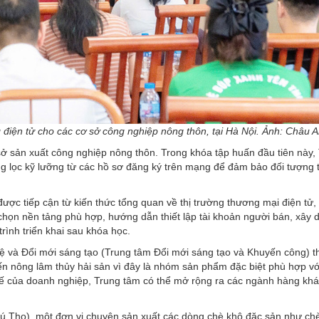
 điện tử cho các cơ sở công nghiệp nông thôn, tại Hà Nội. Ảnh: Châu 
sở sản xuất công nghiệp nông thôn. Trong khóa tập huấn đầu tiên này,
g lọc kỹ lưỡng từ các hồ sơ đăng ký trên mạng để đảm bảo đối tượng 
ược tiếp cận từ kiến thức tổng quan về thị trường thương mại điện tử,
họn nền tảng phù hợp, hướng dẫn thiết lập tài khoản người bán, xây 
trình triển khai sau khóa học.
và Đổi mới sáng tạo (Trung tâm Đổi mới sáng tạo và Khuyến công) th
ến nông lâm thủy hải sản vì đây là nhóm sản phẩm đặc biệt phù hợp v
 tế của doanh nghiệp, Trung tâm có thể mở rộng ra các ngành hàng khá
 Thọ), một đơn vị chuyên sản xuất các dòng chè khô đặc sản như chè