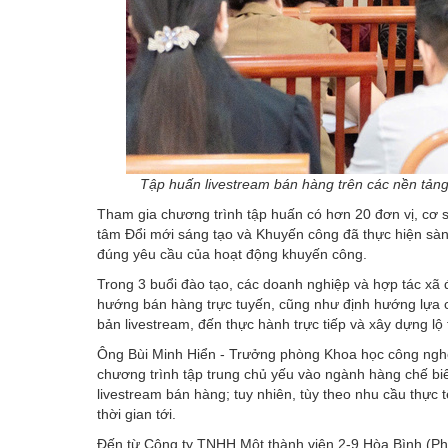
Tập huấn livestream bán hàng trên các nền tảng
Tham gia chương trình tập huấn có hơn 20 đơn vị, cơ 
tâm Đổi mới sáng tạo và Khuyến công đã thực hiện sàn
đúng yêu cầu của hoạt động
khuyến công
.
Trong 3 buổi đào tạo, các doanh nghiệp và hợp tác xã đ
hướng bán hàng trực tuyến, cũng như định hướng lựa c
bản
livestream
, đến thực hành trực tiếp và xây dựng lộ 
Ông Bùi Minh Hiển - Trưởng phòng Khoa học công nghệ 
chương trình tập trung chủ yếu vào ngành hàng chế bi
livestream bán hàng; tuy nhiên, tùy theo nhu cầu thực
thời gian tới.
Đến từ Công ty TNHH Một thành viên 2-9 Hòa Bình (Phú