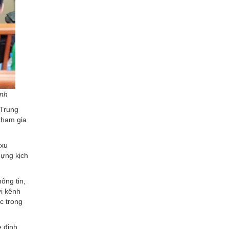
Anh
 Trung
tham gia
 xu
dựng kịch
ông tin,
ới kênh
c trong
 đinh,