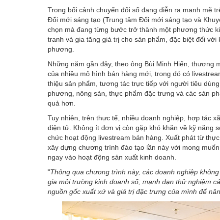
Trong bối cảnh chuyển đổi số đang diễn ra mạnh mẽ t
Đổi mới sáng tạo (Trung tâm Đổi mới sáng tạo và Khuy
chọn mà đang từng bước trở thành một phương thức ki
tranh và gia tăng giá trị cho sản phẩm, đặc biệt đối v
phương.
Những năm gần đây, theo ông Bùi Minh Hiển,
thương m
của nhiều mô hình bán hàng mới, trong đó có livestream
thiệu sản phẩm, tương tác trực tiếp với người tiêu dùn
phương, nông sản, thực phẩm đặc trưng và các sản ph
quả hơn.
Tuy nhiên, trên thực tế, nhiều doanh nghiệp, hợp tác 
điện tử. Không ít đơn vị còn gặp khó khăn về kỹ năng s
chức hoạt động livestream bán hàng. Xuất phát từ thực
xây dựng chương trình đào tạo lần này với mong muốn 
ngay vào hoạt động sản xuất kinh doanh.
"
Thông qua chương trình này, các doanh nghiệp không 
gia môi trường kinh doanh số; mạnh dạn thử nghiệm cá
nguồn gốc xuất xứ và giá trị đặc trưng của mình để nâ