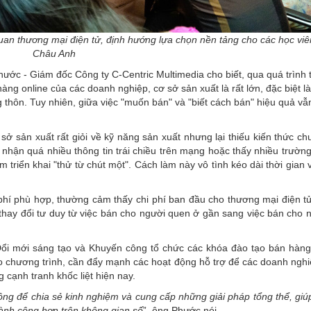
 quan thương mại điện tử, định hướng lựa chọn nền tảng cho các học viê
Châu Anh
ớc - Giám đốc Công ty C-Centric Multimedia cho biết, qua quá trình t
hàng online của các doanh nghiệp, cơ sở sản xuất là rất lớn, đặc biệt 
thôn. Tuy nhiên, giữa việc "muốn bán" và "biết cách bán" hiệu quả vẫ
ở sản xuất rất giỏi về kỹ năng sản xuất nhưng lại thiếu kiến thức c
p nhận quá nhiều thông tin trái chiều trên mạng hoặc thấy nhiều trườn
triển khai "thử từ chút một". Cách làm này vô tình kéo dài thời gian
 phí phù hợp, thường cảm thấy chi phí ban đầu cho thương mại điện t
thay đổi tư duy từ việc bán cho người quen ở gần sang việc bán cho n
Đổi mới sáng tạo và Khuyến công tổ chức các khóa đào tạo bán hàng
cho chương trình, cần đẩy mạnh các hoạt động hỗ trợ để các doanh ngh
cạnh tranh khốc liệt hiện nay.
ông để chia sẻ kinh nghiệm và cung cấp những giải pháp tổng thể, giú
hành công hơn trên không gian số
”, ông Phước nói.