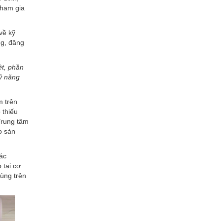
tham gia
về kỹ
ng, đăng
ệt, phần
kỹ năng
m trên
 thiếu
Trung tâm
o sản
ác
 tại cơ
dùng trên