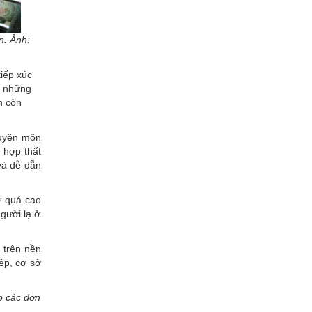
n. Ảnh:
iếp xúc
là những
n còn
huyên môn
g hợp thất
 và dễ dẫn
ử quá cao
gười lạ ở
 trên nền
iệp, cơ sở
p các đơn