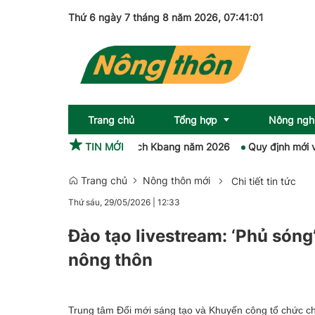
Thứ 6 ngày 7 tháng 8 năm 2026
, 07:41:02
Trang chủ
Tổng hợp
Nông ngh
tại Ngày hội du lịch Kbang năm 2026
TIN MỚI
Quy định mới về cơ cấu, nh
Trang chủ
Nông thôn mới
Chi tiết tin tức
Sức khỏe
OCOP
Thứ sáu, 29/05/2026
|
12:33
Pháp luật
Đào tạo livestream: ‘Phủ són
Giải trí
nông thôn
Emagazine
Trung tâm Đổi mới sáng tạo và Khuyến công tổ chức ch