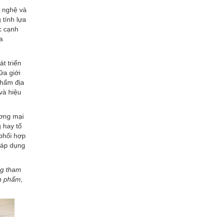
g nghệ và
 tính lựa
c cạnh
a
t triển
ữa giới
phẩm địa
và hiệu
ương mại
 hay tổ
 phối hợp
 áp dụng
ng tham
ản phẩm,