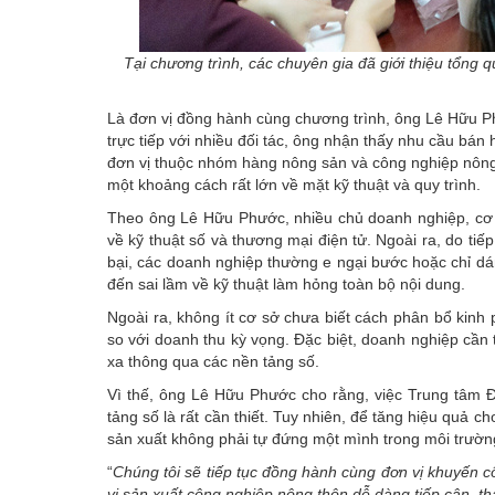
Tại chương trình, các chuyên gia đã giới thiệu tổng
Là đơn vị đồng hành cùng chương trình, ông Lê Hữu Phư
trực tiếp với nhiều đối tác, ông nhận thấy nhu cầu bán 
đơn vị thuộc nhóm hàng nông sản và công nghiệp nông 
một khoảng cách rất lớn về mặt kỹ thuật và quy trình.
Theo ông Lê Hữu Phước, nhiều chủ doanh nghiệp, cơ s
về kỹ thuật số và thương mại điện tử. Ngoài ra, do tiế
bại, các doanh nghiệp thường e ngại bước hoặc chỉ dám 
đến sai lầm về kỹ thuật làm hỏng toàn bộ nội dung.
Ngoài ra, không ít cơ sở chưa biết cách phân bổ kinh
so với doanh thu kỳ vọng. Đặc biệt, doanh nghiệp cần 
xa thông qua các
nền tảng số
.
Vì thế, ông Lê Hữu Phước cho rằng, việc Trung tâm 
tảng số là rất cần thiết. Tuy nhiên, để tăng hiệu quả 
sản xuất không phải tự đứng một mình trong môi trường 
“
Chúng tôi sẽ tiếp tục đồng hành cùng đơn vị khuyến c
vị sản xuất công nghiệp nông thôn dễ dàng tiếp cận, t