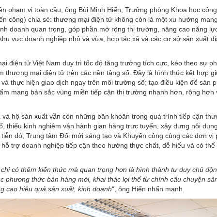
rên phạm vi toàn cầu, ông Bùi Minh Hiển, Trưởng phòng Khoa học côn
ến công) chia sẻ: thương mại điện tử không còn là một xu hướng mang
nh doanh quan trọng, góp phần mở rộng thị trường, nâng cao năng lự
ới khu vực doanh nghiệp nhỏ và vừa, hợp tác xã và các cơ sở sản xuất đị
ại điện tử
Việt Nam duy trì tốc độ tăng trưởng tích cực, kéo theo sự phá
 thương mại điện tử trên các nền tảng số. Đây là hình thức kết hợp gi
g và thực hiện giao dịch ngay trên môi trường số; tạo điều kiện để sản 
ẩm mang bản sắc vùng miền tiếp cận thị trường nhanh hơn, rộng hơn 
xã và hộ sản xuất vẫn còn những băn khoăn trong quá trình tiếp cận th
ố, thiếu kinh nghiệm vận hành gian hàng trực tuyến, xây dựng nội dung
 tiễn đó, Trung tâm Đổi mới sáng tạo và Khuyến công cùng các đơn vị
hỗ trợ doanh nghiệp tiếp cận theo hướng thực chất, dễ hiểu và có thể
chỉ có thêm kiến thức mà quan trọng hơn là hình thành tư duy chủ độ
c phương thức bán hàng mới, khai thác lợi thế từ chính câu chuyện s
ng cao hiệu quả sản xuất, kinh doanh
", ông Hiển nhấn mạnh.