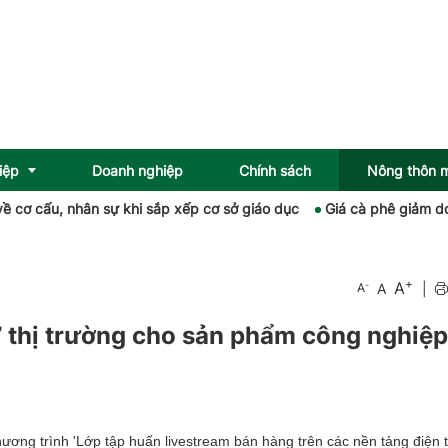
iệp
Doanh nghiệp
Chính sách
Nông thôn 
ân sự khi sắp xếp cơ sở giáo dục
Giá cà phê giảm do nguồn cung
+
A
-
A
|
A
g’ thị trường cho sản phẩm công nghiệp
ương trình 'Lớp tập huấn livestream bán hàng trên các nền tảng điện 