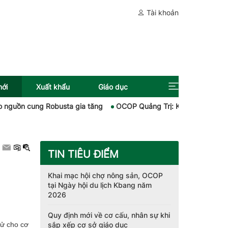
Tài khoản
mới
Xuất khẩu
Giáo dục
 Robusta gia tăng
OCOP Quảng Trị: Khơi dậy giá trị đặc sản, mở 
TIN TIÊU ĐIỂM
Khai mạc hội chợ nông sản, OCOP
tại Ngày hội du lịch Kbang năm
2026
Quy định mới về cơ cấu, nhân sự khi
sắp xếp cơ sở giáo dục
tử cho cơ