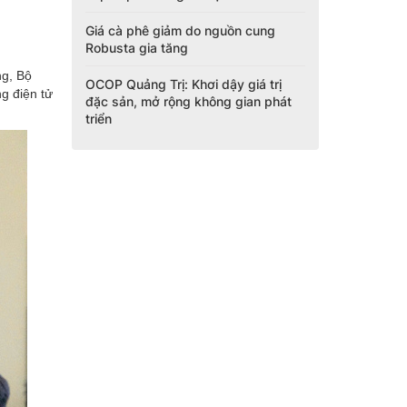
Giá cà phê giảm do nguồn cung
Robusta gia tăng
ng, Bộ
OCOP Quảng Trị: Khơi dậy giá trị
g điện tử
đặc sản, mở rộng không gian phát
triển