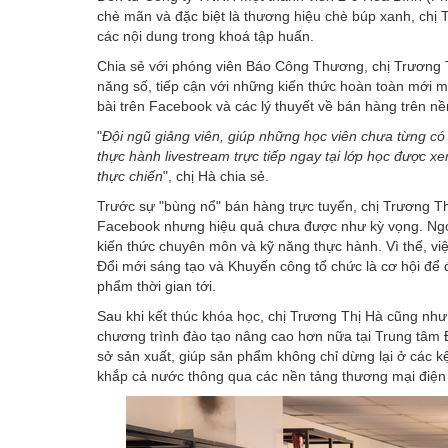
chè mãn và đặc biệt là thương hiệu chè búp xanh, chị
các nội dung trong khoá tập huấn.
Chia sẻ với phóng viên Báo Công Thương, chị Trương Th
năng số, tiếp cận với những kiến thức hoàn toàn mới 
bài trên Facebook và các lý thuyết về bán hàng trên nề
"
Đội ngũ giảng viên, giúp những học viên chưa từng c
thực hành livestream trực tiếp ngay tại lớp học được xe
thực chiến
", chị Hà chia sẻ.
Trước sự "bùng nổ" bán hàng trực tuyến, chị Trương Th
Facebook nhưng hiệu quả chưa được như kỳ vọng. Ngoà
kiến thức chuyên môn và kỹ năng thực hành. Vì thế, v
Đổi mới sáng tạo và Khuyến công tổ chức là cơ hội để đ
phẩm thời gian tới.
Sau khi kết thúc khóa học, chị Trương Thị Hà cũng như
chương trình đào tạo nâng cao hơn nữa tại Trung tâm Đ
sở sản xuất, giúp sản phẩm không chỉ dừng lại ở các k
khắp cả nước thông qua các nền tảng thương mại điện 