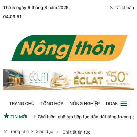
Thứ 5 ngày 6 tháng 8 năm 2026
,
Tài khoản
04:09:52
TRANG CHỦ
TỔNG HỢP
NÔNG NGHIỆP
DOANH NGHIỆ
Toggl
naviga
i lại
TIN MỚI
Gia Lai: Chế biến, chế tạo tiếp tục dẫn dắt tăng trưởng côn
Trang chủ
Giáo dục
Chi tiết tin tức