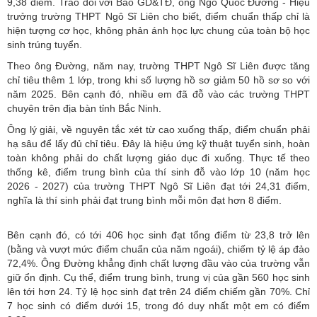
9,38 điểm. Trao đổi với Báo GD&TĐ, ông Ngô Quốc Đường - Hiệu
trưởng trường THPT Ngô Sĩ Liên cho biết, điểm chuẩn thấp chỉ là
hiện tượng cơ học, không phản ánh học lực chung của toàn bộ học
sinh trúng tuyển.
Theo ông Đường, năm nay, trường THPT Ngô Sĩ Liên được tăng
chỉ tiêu thêm 1 lớp, trong khi số lượng hồ sơ giảm 50 hồ sơ so với
năm 2025. Bên cạnh đó, nhiều em đã đỗ vào các trường THPT
chuyên trên địa bàn tỉnh Bắc Ninh.
Ông lý giải, về nguyên tắc xét từ cao xuống thấp, điểm chuẩn phải
hạ sâu để lấy đủ chỉ tiêu. Đây là hiệu ứng kỹ thuật tuyển sinh, hoàn
toàn không phải do chất lượng giáo dục đi xuống. Thực tế theo
thống kê, điểm trung bình của thí sinh đỗ vào lớp 10 (năm học
2026 - 2027) của trường THPT Ngô Sĩ Liên đạt tới 24,31 điểm,
nghĩa là thí sinh phải đạt trung bình mỗi môn đạt hơn 8 điểm.
Bên cạnh đó, có tới 406 học sinh đạt tổng điểm từ 23,8 trở lên
(bằng và vượt mức điểm chuẩn của năm ngoái), chiếm tỷ lệ áp đảo
72,4%. Ông Đường khẳng định chất lượng đầu vào của trường vẫn
giữ ổn định. Cụ thể, điểm trung bình, trung vị của gần 560 học sinh
lên tới hơn 24. Tỷ lệ học sinh đạt trên 24 điểm chiếm gần 70%. Chỉ
7 học sinh có điểm dưới 15, trong đó duy nhất một em có điểm