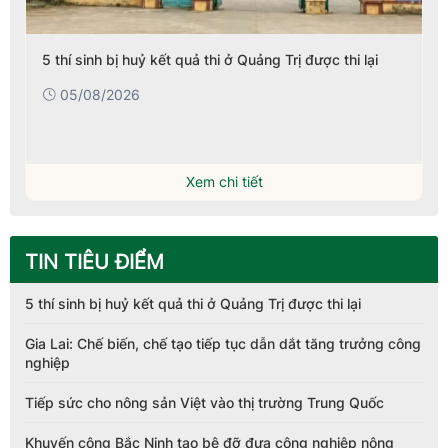
ợc thi lại
Sở GD&ĐT TPHCM lấy ý kiến dự thảo các khoả
dịch vụ trong trường công lập
05/08/2026
Xem chi tiết
TIN TIÊU ĐIỂM
5 thí sinh bị huỷ kết quả thi ở Quảng Trị được thi lại
Gia Lai: Chế biến, chế tạo tiếp tục dẫn dắt tăng trưởng công
nghiệp
Tiếp sức cho nông sản Việt vào thị trường Trung Quốc
Khuyến công Bắc Ninh tạo bệ đỡ đưa công nghiệp nông